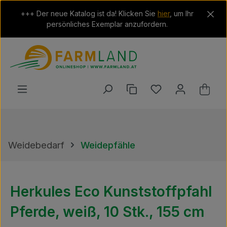
Zum Hauptinhalt springen
+++ Der neue Katalog ist da! Klicken Sie
hier
, um Ihr
persönliches Exemplar anzufordern.
Du hast 0 Produkt
Ware
Weidebedarf
Weidepfähle
Herkules Eco Kunststoffpfahl
Pferde, weiß, 10 Stk., 155 cm