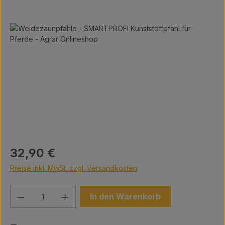
Bildergalerie überspringen
Regulärer Preis:
32,90 €
Preise inkl. MwSt. zzgl. Versandkosten
Produkt Anzahl: Gib den gewünschten We
In den Warenkorb