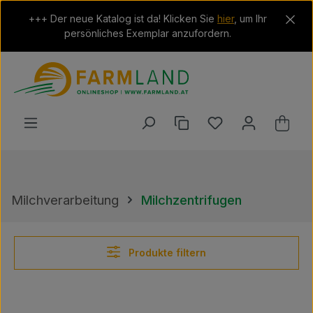
Zum Hauptinhalt springen
+++ Der neue Katalog ist da! Klicken Sie
hier
, um Ihr
persönliches Exemplar anzufordern.
Du hast 0 Produkt
Ware
Milchverarbeitung
Milchzentrifugen
Produkte filtern