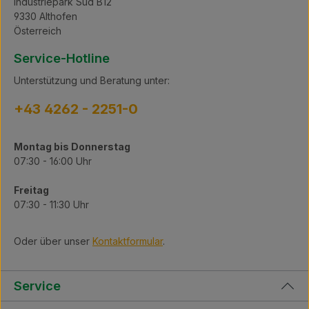
die Milchzentrifuge für die professionelle
Industriepark Süd B12
Milchverarbeitung. Das Vollmilchgefäß wird
9330 Althofen
durch die Fixierhaken am Korpus gehalten und
Österreich
kann somit nicht verrutschen. Das Herz der
Milchzentrifuge ist die Trommel, die am
Service-Hotline
Nullpunkt ausbalanciert ist. Sie besteht ebenso
wie die Trommelteller aus
Unterstützung und Beratung unter:
lebensmittelgeprüftem anodisiertem Aluminium
und ist nicht spülmaschinengeeignet. Nach der
+43 4262 - 2251-0
Handwäsche der Trommel und deren Teller ist
darauf zu achten, dass vor Beginn des
nächsten Prozesses kein Wasser oder
Montag bis Donnerstag
Tropfen in der Trommel oder auf den Tellern
07:30 - 16:00 Uhr
mehr sind. Sollte dies der Fall sein führt es zu
Imbalance der Trommel und zu Problemen bei
der Verarbeitung.
Freitag
07:30 - 11:30 Uhr
Oder über unser
Kontaktformular
.
Service