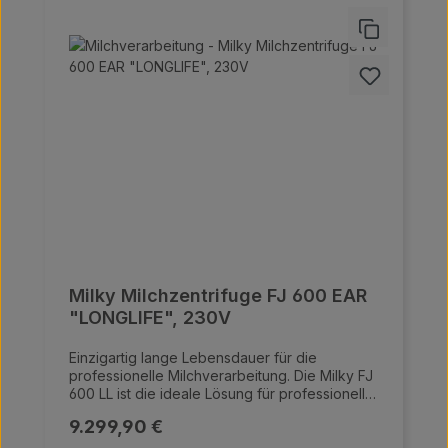
Milky Milchzentrifuge FJ 600 EAR
"LONGLIFE", 230V
Einzigartig lange Lebensdauer für die
professionelle Milchverarbeitung. Die Milky FJ
600 LL ist die ideale Lösung für professionelle
Milchverarbeitung und überzeugt durch ihren
Regulärer Preis:
9.299,90 €
leistungsstarken LONGLIFE Motor mit einer
beeindruckenden Kapazität von 600 Litern pro