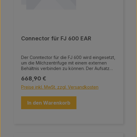
aus lebensmittelechtem, eloxiertem Aluminium
und die Scheiben sind aus rostfreiem Stahl
gefertigt.
Connector für FJ 600 EAR
Der Conntector für die FJ 600 wird eingesetzt,
um die Milchzentrifuge mit einem externen
Behältnis verbinden zu können. Der Aufsatz
wird anstatt des Containters der
Regulärer Preis:
668,90 €
Milchzentrifuge verwendet.
Preise inkl. MwSt. zzgl. Versandkosten
In den Warenkorb