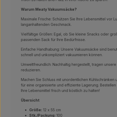
Warum Meaty Vakuumsäcke?
Maximale Frische: Schützen Sie Ihre Lebensmittel vor Lu
langanhaltenden Geschmack.
Vielfältige Größen: Egal, ob Sie kleine Snacks oder g
passenden Sack für Ihre Bedürfnisse.
Einfache Handhabung: Unsere Vakuumsäcke sind benutzer
schnell und unkompliziert vakuumieren können.
Umweltfreundlich: Nachhaltig hergestellt, tragen uns
reduzieren.
Machen Sie Schluss mit unordentlichen Kühlschränken 
für eine organisierte und effiziente Lagerung. Bestelle
Ihre Lebensmittel frisch und köstlich zu halten!
Übersicht
Größe:
12 x 55 cm
Stk./Packung:
100