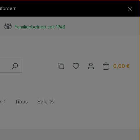
ufordern.
Familienbetrieb seit 1948
Du hast 0 Produkte auf de
0,00 €
Ware
rf
Tipps
Sale %