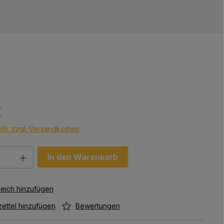
s:
€
wSt. zzgl. Versandkosten
Anzahl: Gib den gewünschten Wert ein 
In den Warenkorb
Bewertungen
ettel hinzufügen