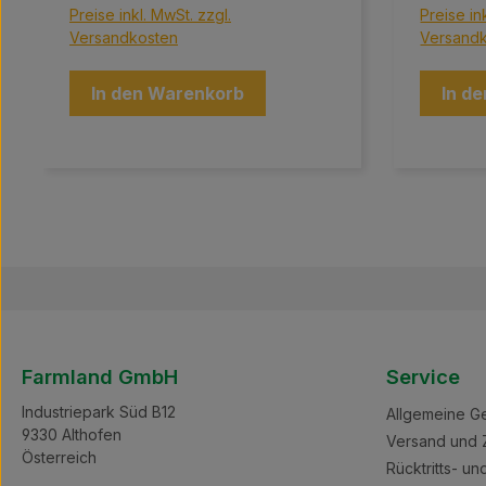
Vakuumsäcke sind in einer Vielzahl
Vakuumsä
Preise inkl. MwSt. zzgl.
Preise in
von Größen erhältlich und bieten die
von Größe
Versandkosten
Versand
perfekte Lösung, um Ihre
perfekte
Lebensmittel frisch zu halten und
Lebensmit
Platz in Ihrer Küche zu sparen.
Platz in 
In den Warenkorb
In d
Warum Meaty Vakuumsäcke?
Warum M
Maximale Frische: Schützen Sie Ihre
Maximale
Lebensmittel vor Luft, Feuchtigkeit
Lebensmit
und Gefrierbrand – für einen
und Gefri
langanhaltenden Geschmack.
langanha
Vielfältige Größen: Egal, ob Sie
Vielfälti
kleine Snacks oder große
kleine S
Fleischstücke aufbewahren
Fleischs
möchten, wir haben den passenden
möchten,
Sack für Ihre Bedürfnisse. Einfache
Sack für 
Handhabung: Unsere Vakuumsäcke
Handhab
sind benutzerfreundlich und lassen
sind ben
sich leicht verschließen, damit Sie
sich leic
schnell und unkompliziert
schnell u
Farmland GmbH
Service
vakuumieren können.
vakuumie
Umweltfreundlich: Nachhaltig
Umweltfr
Industriepark Süd B12
Allgemeine G
hergestellt, tragen unsere
hergestel
9330 Althofen
Vakuumsäcke dazu bei,
Vakuumsä
Versand und 
Lebensmittelverschwendung zu
Lebensmi
Österreich
Rücktritts- u
reduzieren. Machen Sie Schluss mit
reduzier