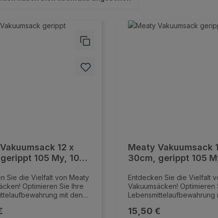
 Vakuumsack 12 x
Meaty Vakuumsack 1
gerippt 105 My, 100
30cm, gerippt 105 M
g
Stk/Pkg
n Sie die Vielfalt von Meaty
Entdecken Sie die Vielfalt 
cken! Optimieren Sie Ihre
Vakuumsäcken! Optimieren S
ttelaufbewahrung mit den
Lebensmittelaufbewahrung 
ven Vakuumsäcken von
innovativen Vakuumsäcken
er Preis:
Regulärer Preis:
€
15,50 €
nsere hochwertigen
Meaty. Unsere hochwertige