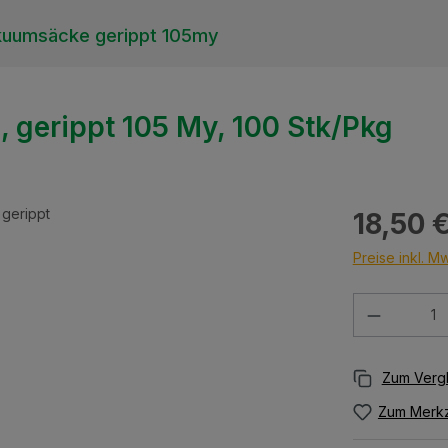
uumsäcke gerippt 105my
gerippt 105 My, 100 Stk/Pkg
Regulärer Prei
18,50 
Preise inkl. M
Produkt 
Zum Merkz