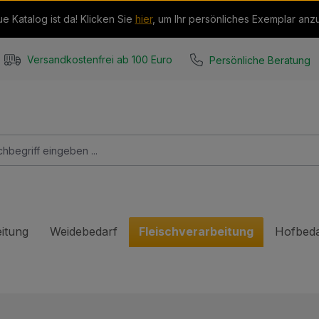
e Katalog ist da! Klicken Sie
hier
, um Ihr persönliches Exemplar anz
Persönliche Beratung
Versandkostenfrei ab 100 Euro
itung
Weidebedarf
Fleischverarbeitung
Hofbeda