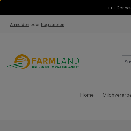
 Hauptinhalt springen
Zur Suche springen
Zur Hauptnavigation springen
+++ Der neu
Anmelden
oder
Registrieren
Home
Milchverarbe