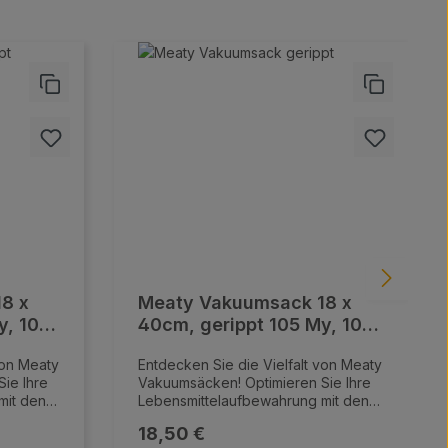
8 x
Meaty Vakuumsack 18 x
y, 100
40cm, gerippt 105 My, 100
Stk/Pkg
von Meaty
Entdecken Sie die Vielfalt von Meaty
ie Ihre
Vakuumsäcken! Optimieren Sie Ihre
mit den
Lebensmittelaufbewahrung mit den
 von
innovativen Vakuumsäcken von
Regulärer Preis:
18,50 €
n
Meaty. Unsere hochwertigen