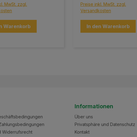
cke sind in einer Vielzahl
Vakuumsäcke sind in einer V
kl. MwSt. zzgl.
Preise inkl. MwSt. zzgl.
n erhältlich und bieten die
von Größen erhältlich und b
kosten
Versandkosten
 Lösung, um Ihre
perfekte Lösung, um Ihre
tel frisch zu halten und
Lebensmittel frisch zu halte
Ihrer Küche zu sparen.
Platz in Ihrer Küche zu spar
en Warenkorb
In den Warenkorb
eaty Vakuumsäcke?
Warum Meaty Vakuumsäcke
 Frische: Schützen Sie Ihre
Maximale Frische: Schützen 
tel vor Luft, Feuchtigkeit
Lebensmittel vor Luft, Feuch
erbrand – für einen
und Gefrierbrand – für eine
ltenden Geschmack.
langanhaltenden Geschmac
ge Größen: Egal, ob Sie
Vielfältige Größen: Egal, ob
nacks oder große
kleine Snacks oder große
tücke aufbewahren
Fleischstücke aufbewahren
 wir haben den passenden
möchten, wir haben den p
Ihre Bedürfnisse. Einfache
Sack für Ihre Bedürfnisse. E
ung: Unsere Vakuumsäcke
Handhabung: Unsere Vaku
utzerfreundlich und lassen
sind benutzerfreundlich und
ht verschließen, damit Sie
sich leicht verschließen, dam
nd unkompliziert
schnell und unkompliziert
Informationen
ren können.
vakuumieren können.
eundlich: Nachhaltig
Umweltfreundlich: Nachhalti
eschäftsbedingungen
Über uns
lt, tragen unsere
hergestellt, tragen unsere
cke dazu bei,
Vakuumsäcke dazu bei,
Zahlungsbedingungen
Privatsphäre und Datenschutz
ttelverschwendung zu
Lebensmittelverschwendun
nd Widerrufsrecht
Kontakt
en. Machen Sie Schluss mit
reduzieren. Machen Sie Sch