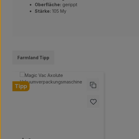
Oberfläche:
gerippt
Stärke:
105 My
Farmland Tipp
Produktgalerie überspringen
Tipp