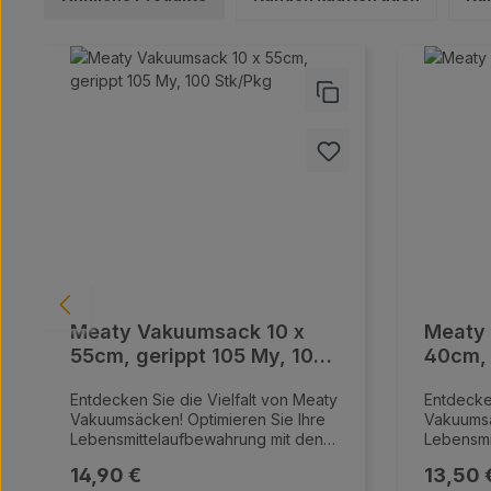
50 Hz Genießen Sie frische
Lebensmittel mit unserer
Produktgalerie überspringen
leistungsstarken Vakuummaschine!
Meaty Vakuumsack 10 x
Meaty
55cm, gerippt 105 My, 100
40cm, 
Stk/Pkg
Stk/Pk
Entdecken Sie die Vielfalt von Meaty
Entdecke
Vakuumsäcken! Optimieren Sie Ihre
Vakuumsä
Lebensmittelaufbewahrung mit den
Lebensmi
innovativen Vakuumsäcken von
innovati
Regulärer Preis:
Regulär
14,90 €
13,50 
Meaty. Unsere hochwertigen
Meaty. U