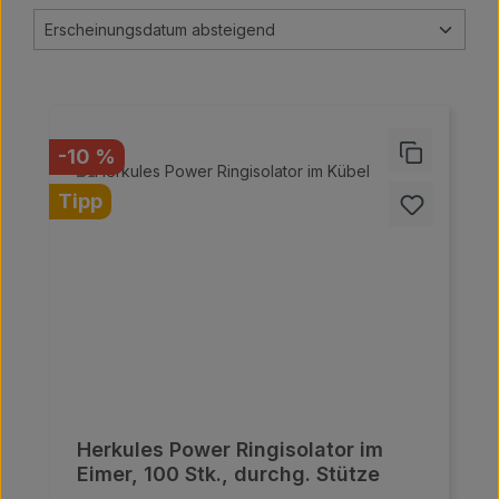
Rabatt
-10 %
Tipp
Herkules Power Ringisolator im
Eimer, 100 Stk., durchg. Stütze