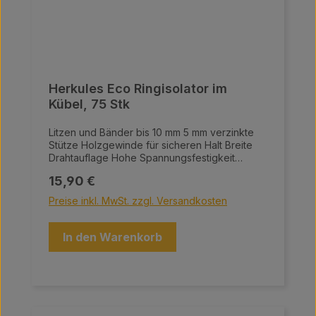
Herkules Eco Ringisolator im
Kübel, 75 Stk
Litzen und Bänder bis 10 mm 5 mm verzinkte
Stütze Holzgewinde für sicheren Halt Breite
Drahtauflage Hohe Spannungsfestigkeit
Großer Trockenraum 75 Stück
Regulärer Preis:
15,90 €
Preise inkl. MwSt. zzgl. Versandkosten
In den Warenkorb