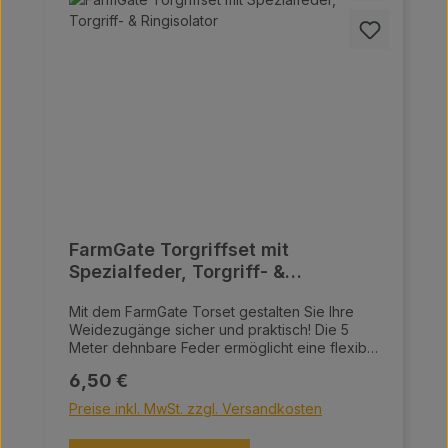
FarmGate Torgriffset mit
Spezialfeder, Torgriff- &
Ringisolator
Mit dem FarmGate Torset gestalten Sie Ihre
Weidezugänge sicher und praktisch! Die 5
Meter dehnbare Feder ermöglicht eine flexible
Toröffnung, während der 360° drehbare
Regulärer Preis:
6,50 €
Torgriffisolator für eine mühelose Handhabung
sorgt. Der enthaltene Ringisolator
Preise inkl. MwSt. zzgl. Versandkosten
gewährleistet eine stabile und zuverlässige
Befestigung. Inkludiert: Torgriff Feder, 5 Meter