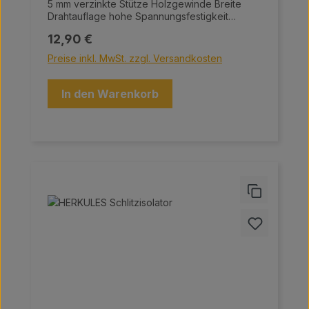
5 mm verzinkte Stütze Holzgewinde Breite
Drahtauflage hohe Spannungsfestigkeit
Großer Trockenraum 50 Stück
Regulärer Preis:
12,90 €
Preise inkl. MwSt. zzgl. Versandkosten
In den Warenkorb