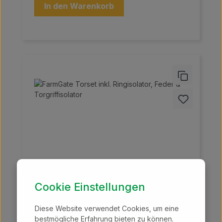
Ringisolator Torgriffisolator
In den Warenkorb
Cookie Einstellungen
FarmGate Torset inkl. Ringisolator,
Diese Website verwendet Cookies, um eine
Feder & Torgriffisolator
bestmögliche Erfahrung bieten zu können.