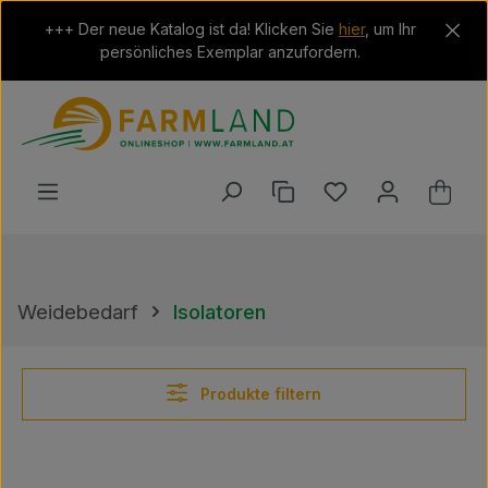
Zum Hauptinhalt springen
+++ Der neue Katalog ist da! Klicken Sie
hier
, um Ihr
persönliches Exemplar anzufordern.
Du hast 0 Produkt
Ware
Weidebedarf
Isolatoren
Produkte filtern