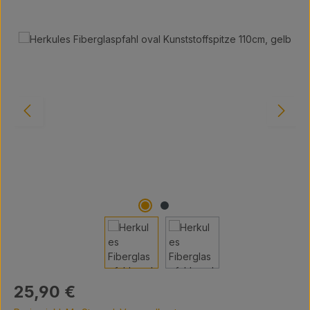
Bildergalerie überspringen
Regulärer Preis:
25,90 €