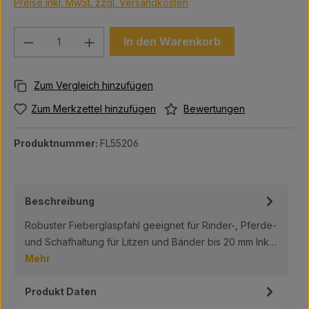
Preise inkl. MwSt. zzgl. Versandkosten
Produkt Anzahl: Gib den gewünschten We
In den Warenkorb
Bewertungen
Zum Merkzettel hinzufügen
Produktnummer:
FL55206
Beschreibung
Robuster Fieberglaspfahl geeignet für Rinder-, Pferde-
und Schafhaltung für Litzen und Bänder bis 20 mm Ink…
Mehr
Produkt Daten