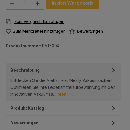
Produkt Anzahl: Gib den gewünschten We
In den Warenkorb
Bewertungen
Zum Merkzettel hinzufügen
Produktnummer:
BV17004
Beschreibung
Entdecken Sie die Vielfalt von Meaty Vakuumsäcken!
Optimieren Sie Ihre Lebensmittelaufbewahrung mit den
innovativen Vakuumsä…
Mehr
Produkt Katalog
Bewertungen