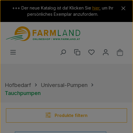
Zum Hauptinhalt springen
+++ Der neue Katalog ist da! Klicken Sie
hier
, um Ihr
persönliches Exemplar anzufordern.
Du hast 0 Produkt
Ware
Hofbedarf
Universal-Pumpen
Tauchpumpen
Produkte filtern