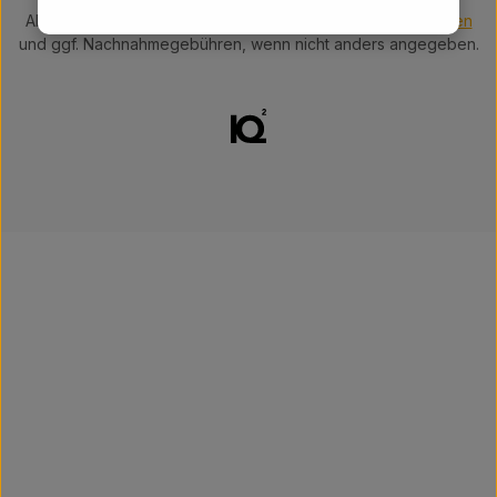
Alle Preise inkl. gesetzl. Mehrwertsteuer zzgl.
Versandkosten
und ggf. Nachnahmegebühren, wenn nicht anders angegeben.