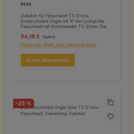
Inox
Zubehör für Fleischwolf TS 12 Inox
Ersatzscheibe Unger mit 10 mm Lochgröße
Fleischwolf mit Vorschneider TS 12 Inox Die
Fleischwölfe von Meaty überzeugen durch
Regulärer Preis:
Verkaufspreis:
56,18 €
ihre hochwertige Bauweise und innovative
74,90 €
Technologie, ideal für die professionelle
Preise inkl. MwSt. zzgl. Versandkosten
Fleischverarbeitung. Sie bestehen aus einer
hochqualitativen Aluminiumlegierung sowie
einem Grundgehäuse, einer Schnecke, einem
In den Warenkorb
Einfülltrichter, einem Sammelbehälter und
einem Motorgehäuse aus Edelstahl. Das
fortschrittliche Vorschneidesystem Unger
ermöglicht es, mehr Brät in kürzerer Zeit zu
erzeugen, während das selbstschärfende
Edelstahl-Messer für eine höhere
Fleischqualität und -struktur sorgt.
Rabatt
-25 %