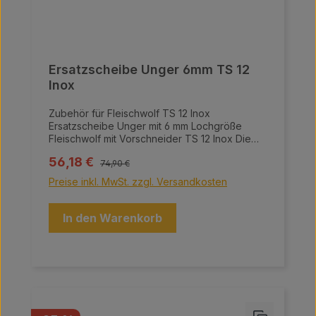
Ersatzscheibe Unger 6mm TS 12
Inox
Zubehör für Fleischwolf TS 12 Inox
Ersatzscheibe Unger mit 6 mm Lochgröße
Fleischwolf mit Vorschneider TS 12 Inox Die
Fleischwölfe von Meaty überzeugen durch
Regulärer Preis:
Verkaufspreis:
56,18 €
ihre hochwertige Bauweise und innovative
74,90 €
Technologie, ideal für die professionelle
Preise inkl. MwSt. zzgl. Versandkosten
Fleischverarbeitung. Sie bestehen aus einer
hochqualitativen Aluminiumlegierung sowie
einem Grundgehäuse, einer Schnecke, einem
In den Warenkorb
Einfülltrichter, einem Sammelbehälter und
einem Motorgehäuse aus Edelstahl. Das
fortschrittliche Vorschneidesystem Unger
ermöglicht es, mehr Brät in kürzerer Zeit zu
erzeugen, während das selbstschärfende
Edelstahl-Messer für eine höhere
Fleischqualität und -struktur sorgt.