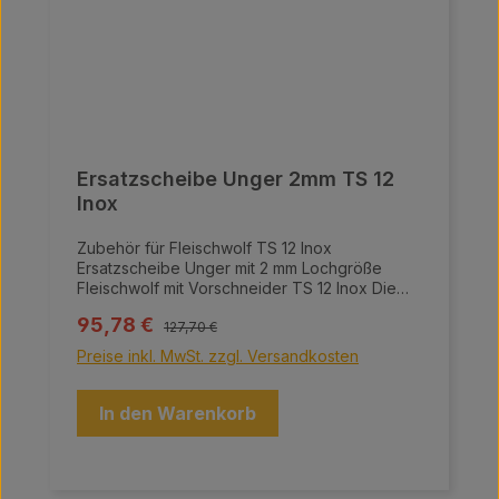
Ersatzscheibe Unger 2mm TS 12
Inox
Zubehör für Fleischwolf TS 12 Inox
Ersatzscheibe Unger mit 2 mm Lochgröße
Fleischwolf mit Vorschneider TS 12 Inox Die
Fleischwölfe von Meaty überzeugen durch
Regulärer Preis:
Verkaufspreis:
95,78 €
ihre hochwertige Bauweise und innovative
127,70 €
Technologie, ideal für die professionelle
Preise inkl. MwSt. zzgl. Versandkosten
Fleischverarbeitung. Sie bestehen aus einer
hochqualitativen Aluminiumlegierung sowie
einem Grundgehäuse, einer Schnecke, einem
In den Warenkorb
Einfülltrichter, einem Sammelbehälter und
einem Motorgehäuse aus Edelstahl. Das
fortschrittliche Vorschneidesystem Unger
ermöglicht es, mehr Brät in kürzerer Zeit zu