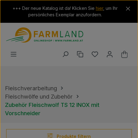
Zum Hauptinhalt springen
+++ Der neue Katalog ist da! Klicken Sie
hier
, um Ihr
persönliches Exemplar anzufordern.
Du hast 0 Produkt
Ware
Fleischverarbeitung
Fleischwölfe und Zubehör
Zubehör Fleischwolf TS 12 INOX mit
Vorschneider
Produkte filtern