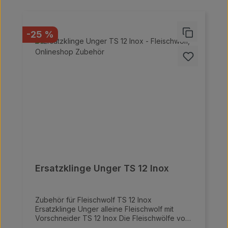
erzeugen, während das selbstschärfende
Edelstahl-Messer für eine höhere
Fleischqualität und -struktur sorgt.
Rabatt
-25 %
Ersatzklinge Unger TS 12 Inox
Zubehör für Fleischwolf TS 12 Inox
Ersatzklinge Unger alleine Fleischwolf mit
Vorschneider TS 12 Inox Die Fleischwölfe von
Meaty überzeugen durch ihre hochwertige