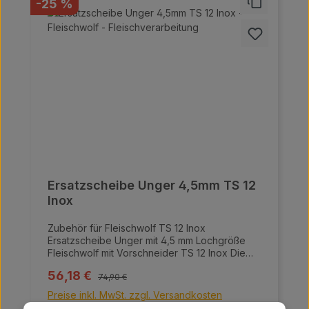
Rabatt
-25 %
Ersatzscheibe Unger 4,5mm TS 12
Inox
Zubehör für Fleischwolf TS 12 Inox
Ersatzscheibe Unger mit 4,5 mm Lochgröße
Fleischwolf mit Vorschneider TS 12 Inox Die
Fleischwölfe von Meaty überzeugen durch
Regulärer Preis:
Verkaufspreis:
56,18 €
ihre hochwertige Bauweise und innovative
74,90 €
Technologie, ideal für die professionelle
Preise inkl. MwSt. zzgl. Versandkosten
Fleischverarbeitung. Sie bestehen aus einer