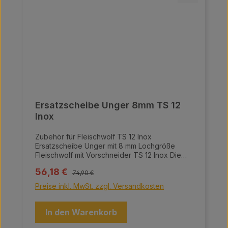
Ersatzscheibe Unger 8mm TS 12
Inox
Zubehör für Fleischwolf TS 12 Inox
Ersatzscheibe Unger mit 8 mm Lochgröße
Fleischwolf mit Vorschneider TS 12 Inox Die
Fleischwölfe von Meaty überzeugen durch
Regulärer Preis:
Verkaufspreis:
56,18 €
ihre hochwertige Bauweise und innovative
74,90 €
Technologie, ideal für die professionelle
Preise inkl. MwSt. zzgl. Versandkosten
Fleischverarbeitung. Sie bestehen aus einer
hochqualitativen Aluminiumlegierung sowie
einem Grundgehäuse, einer Schnecke, einem
In den Warenkorb
Einfülltrichter, einem Sammelbehälter und