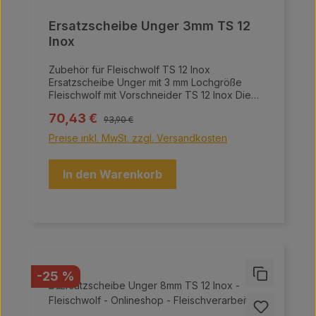
Ersatzscheibe Unger 3mm TS 12
Inox
Zubehör für Fleischwolf TS 12 Inox
Ersatzscheibe Unger mit 3 mm Lochgröße
Fleischwolf mit Vorschneider TS 12 Inox Die
Fleischwölfe von Meaty überzeugen durch
Regulärer Preis:
Verkaufspreis:
70,43 €
ihre hochwertige Bauweise und innovative
93,90 €
Technologie, ideal für die professionelle
Preise inkl. MwSt. zzgl. Versandkosten
Fleischverarbeitung. Sie bestehen aus einer
hochqualitativen Aluminiumlegierung sowie
einem Grundgehäuse, einer Schnecke, einem
In den Warenkorb
Einfülltrichter, einem Sammelbehälter und
einem Motorgehäuse aus Edelstahl. Das
fortschrittliche Vorschneidesystem Unger
ermöglicht es, mehr Brät in kürzerer Zeit zu
erzeugen, während das selbstschärfende
Edelstahl-Messer für eine höhere
Fleischqualität und -struktur sorgt.
Rabatt
-25 %