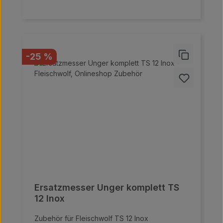
einem Motorgehäuse aus Edelstahl. Das
fortschrittliche Vorschneidesystem Unger
ermöglicht es, mehr Brät in kürzerer Zeit zu
erzeugen, während das selbstschärfende
Edelstahl-Messer für eine höhere
Fleischqualität und -struktur sorgt.
Rabatt
-25 %
Ersatzmesser Unger komplett TS
12 Inox
Zubehör für Fleischwolf TS 12 Inox