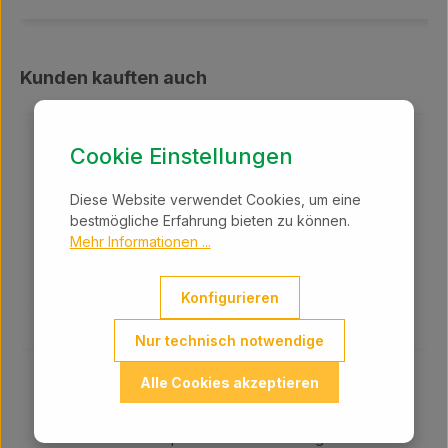
Produktgalerie überspringen
Kunden kauften auch
Cookie Einstellungen
Diese Website verwendet Cookies, um eine
bestmögliche Erfahrung bieten zu können.
Mehr Informationen ...
Konfigurieren
Bewertungen
Nur technisch notwendige
Herkules Power Kunststoffpfahl Rinder,
Alle Cookies akzeptieren
weiß, 10 Stk., 108 cm
Premium-Kunststoffpfahl Widerstandsfähige