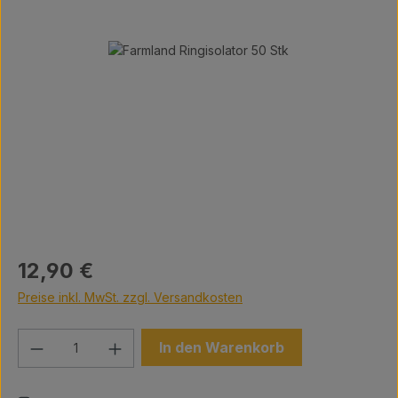
Bildergalerie überspringen
Regulärer Preis:
12,90 €
Preise inkl. MwSt. zzgl. Versandkosten
Produkt Anzahl: Gib den gewünschten We
In den Warenkorb