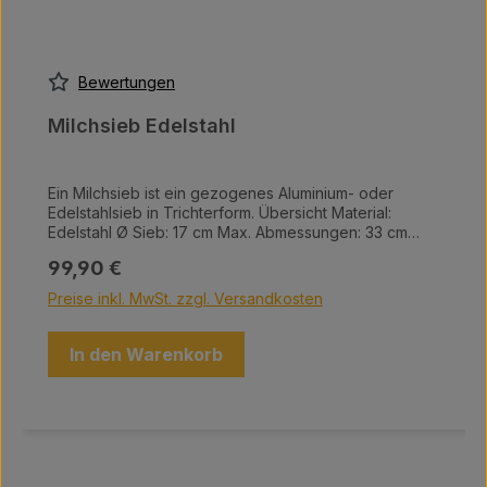
Bewertungen
Milchsieb Edelstahl
Ein Milchsieb ist ein gezogenes Aluminium- oder
Edelstahlsieb in Trichterform. Übersicht Material:
Edelstahl Ø Sieb: 17 cm Max. Abmessungen: 33 cm
Min. Abmessungen: 14,5 cm Fassungsvermögen: 12
Regulärer Preis:
99,90 €
Liter
Preise inkl. MwSt. zzgl. Versandkosten
In den Warenkorb