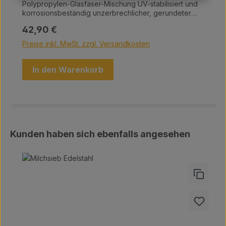
Polypropylen-Glasfaser-Mischung UV-stabilisiert und
korrosionsbeständig unzerbrechlicher, gerundeter
Trittsteg Höhe: 115 cm (weiß)
Regulärer Preis:
42,90 €
Preise inkl. MwSt. zzgl. Versandkosten
In den Warenkorb
Produktgalerie überspringen
Kunden haben sich ebenfalls angesehen