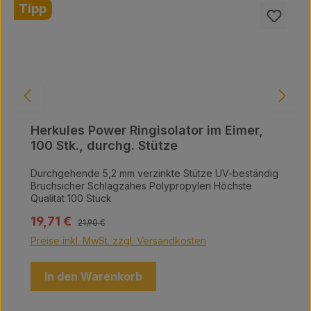
Tipp
Herkules Power Ringisolator im Eimer,
100 Stk., durchg. Stütze
Durchgehende 5,2 mm verzinkte Stütze UV-beständig
Bruchsicher Schlagzähes Polypropylen Höchste
Qualität 100 Stück
Regulärer Preis:
Verkaufspreis:
19,71 €
21,90 €
Preise inkl. MwSt. zzgl. Versandkosten
In den Warenkorb