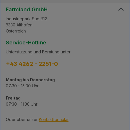
Aluminium gefertigt ist. Bitte beachten Sie, dass diese
Teile von Hand gereinigt werden müssen, da sie nicht
Farmland GmbH
für die Spülmaschine geeignet sind. Wichtig: Achten
Sie darauf, dass nach dem Waschen der Trommel und
Industriepark Süd B12
der Teller kein Wasser oder Feuchtigkeit in diesen
9330 Althofen
Teilen verbleibt, da dies zu einer Unwucht führen und
Österreich
die Leistung der Zentrifuge beeinträchtigen könnte.
Milky FJ 130 EPR bietet Ihnen eine flexible,
Service-Hotline
zuverlässige Lösung für die anspruchsvolle
Milchverarbeitung.
Unterstützung und Beratung unter:
+43 4262 - 2251-0
Montag bis Donnerstag
07:30 - 16:00 Uhr
Freitag
07:30 - 11:30 Uhr
Oder über unser
Kontaktformular
.