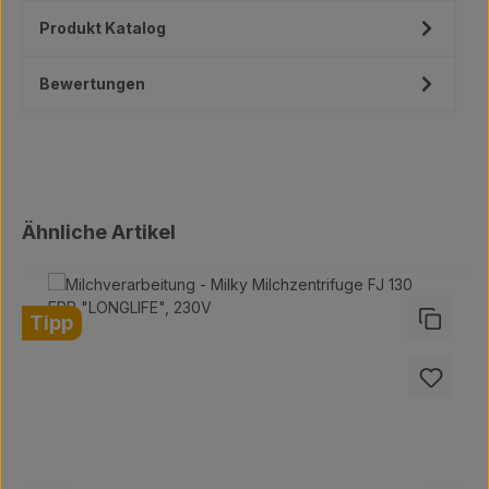
Produkt Katalog
Bewertungen
Produktgalerie überspringen
Ähnliche Artikel
Tipp