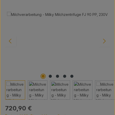
Bildergalerie überspringen
Regulärer Preis:
720,90 €