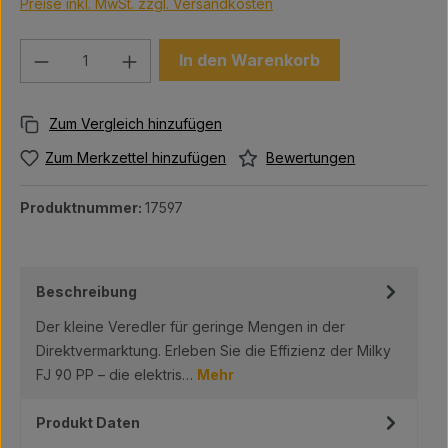
Preise inkl. MwSt. zzgl. Versandkosten
Produkt Anzahl: Gib den gewünschten We
In den Warenkorb
Bewertungen
Zum Merkzettel hinzufügen
Produktnummer:
17597
Beschreibung
Der kleine Veredler für geringe Mengen in der
Direktvermarktung. Erleben Sie die Effizienz der Milky
FJ 90 PP – die elektris…
Mehr
Produkt Daten