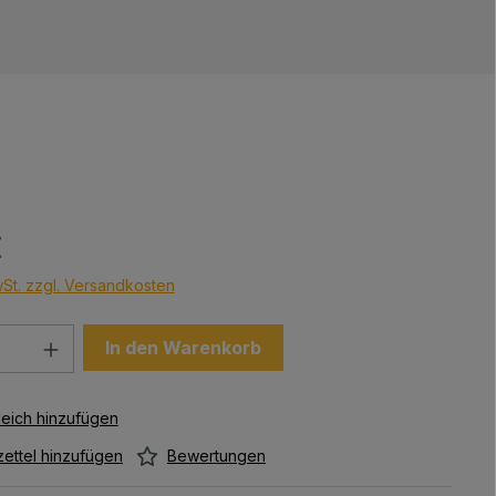
s:
€
wSt. zzgl. Versandkosten
Anzahl: Gib den gewünschten Wert ein 
In den Warenkorb
Bewertungen
ettel hinzufügen