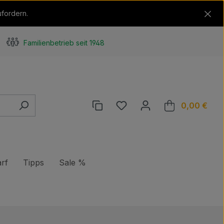
ufordern.
Familienbetrieb seit 1948
Du hast 0 Produkte auf de
0,00 €
Ware
rf
Tipps
Sale %