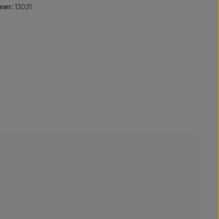
mer:
13031