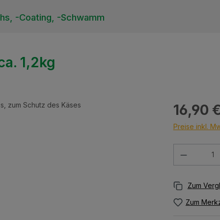
hs, -Coating, -Schwamm
ca. 1,2kg
Regulärer Prei
16,90 
Preise inkl. M
Produkt 
Zum Merkz