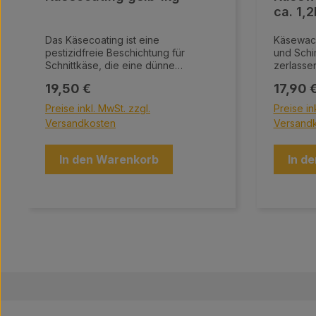
ca. 1,
Das Käsecoating ist eine
Käsewach
pestizidfreie Beschichtung für
und Schi
Schnittkäse, die eine dünne
zerlasse
Schutzschicht über der Käserinde
wird nac
Regulärer Preis:
Regulär
19,50 €
17,90 
bildet. Sie hält Fremdkörper und
eingetaucht. Das Wach
Keime fern, während der
Blöcken z
Preise inkl. MwSt. zzgl.
Preise in
Reifeprozess des Käses ungestört
Farblos, 
Versandkosten
Versand
fortgesetzt werden kann.
In den Warenkorb
In d