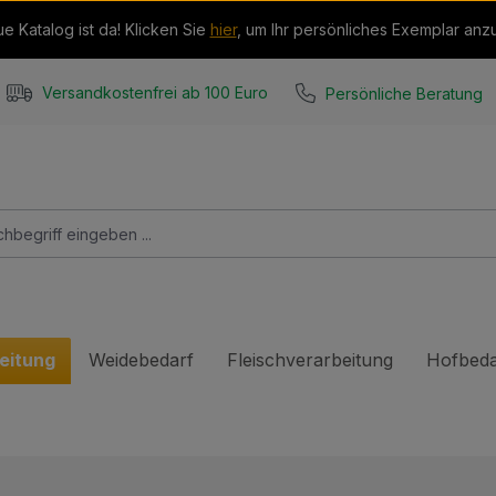
e Katalog ist da! Klicken Sie
hier
, um Ihr persönliches Exemplar anz
Persönliche Beratung
Versandkostenfrei ab 100 Euro
eitung
Weidebedarf
Fleischverarbeitung
Hofbeda