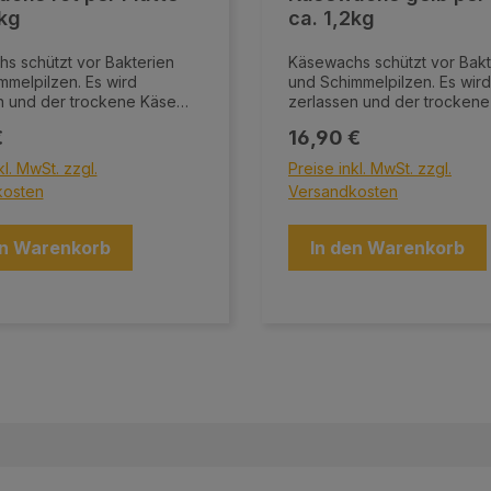
2kg
ca. 1,2kg
s schützt vor Bakterien
Käsewachs schützt vor Bakt
mmelpilzen. Es wird
und Schimmelpilzen. Es wird
n und der trockene Käse
zerlassen und der trocken
h dem Salzbad darin
wird nach dem Salzbad dari
er Preis:
Regulärer Preis:
€
16,90 €
s wird in
eingetaucht. Das Wachs wird in
u ca. 1,2 kg in den Farben
Blöcken zu ca. 1,2 kg in de
kl. MwSt. zzgl.
Preise inkl. MwSt. zzgl.
Gelb und Rot ausgeliefert.
Farblos, Gelb und Rot ausgel
kosten
Versandkosten
en Warenkorb
In den Warenkorb