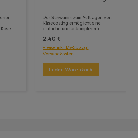
erien
Der Schwamm zum Auftragen von
Käsecoating ermöglicht eine
e Käse
einfache und unkomplizierte
n
Anwendung.
Regulärer Preis:
2,40 €
n Farben
Preise inkl. MwSt. zzgl.
iefert.
Versandkosten
In den Warenkorb