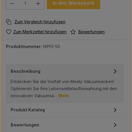
Produkt Anzahl: Gib den gewünschten We
In den Warenkorb
Bewertungen
Zum Merkzettel hinzufügen
Produktnummer:
16993-50
Beschreibung
Entdecken Sie die Vielfalt von Meaty Vakuumsäcken!
Optimieren Sie Ihre Lebensmittelaufbewahrung mit den
innovativen Vakuumsä…
Mehr
Produkt Katalog
Bewertungen