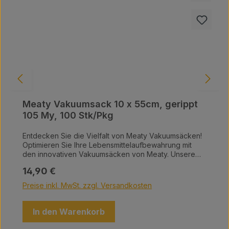
Meaty Vakuumsack 10 x 55cm, gerippt
105 My, 100 Stk/Pkg
Entdecken Sie die Vielfalt von Meaty Vakuumsäcken!
Optimieren Sie Ihre Lebensmittelaufbewahrung mit
den innovativen Vakuumsäcken von Meaty. Unsere
hochwertigen Vakuumsäcke sind in einer Vielzahl von
Regulärer Preis:
14,90 €
Größen erhältlich und bieten die perfekte Lösung, um
Ihre Lebensmittel frisch zu halten und Platz in Ihrer
Preise inkl. MwSt. zzgl. Versandkosten
Küche zu sparen. Warum Meaty Vakuumsäcke?
Maximale Frische: Schützen Sie Ihre Lebensmittel vor
Luft, Feuchtigkeit und Gefrierbrand – für einen
In den Warenkorb
langanhaltenden Geschmack. Vielfältige Größen: Egal,
ob Sie kleine Snacks oder große Fleischstücke