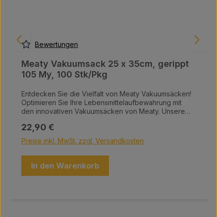
Bewertungen
Meaty Vakuumsack 25 x 35cm, gerippt
105 My, 100 Stk/Pkg
Entdecken Sie die Vielfalt von Meaty Vakuumsäcken!
Optimieren Sie Ihre Lebensmittelaufbewahrung mit
den innovativen Vakuumsäcken von Meaty. Unsere
hochwertigen Vakuumsäcke sind in einer Vielzahl von
Regulärer Preis:
22,90 €
Größen erhältlich und bieten die perfekte Lösung, um
Ihre Lebensmittel frisch zu halten und Platz in Ihrer
Preise inkl. MwSt. zzgl. Versandkosten
Küche zu sparen. Warum Meaty Vakuumsäcke?
Maximale Frische: Schützen Sie Ihre Lebensmittel vor
Luft, Feuchtigkeit und Gefrierbrand – für einen
In den Warenkorb
langanhaltenden Geschmack. Vielfältige Größen: Egal,
ob Sie kleine Snacks oder große Fleischstücke
aufbewahren möchten, wir haben den passenden
Sack für Ihre Bedürfnisse. Einfache Handhabung:
Unsere Vakuumsäcke sind benutzerfreundlich und
lassen sich leicht verschließen, damit Sie schnell und