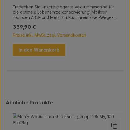
Entdecken Sie unsere elegante Vakuummaschine für
die optimale Lebensmittelkonservierung! Mit ihrer
robusten ABS- und Metallstruktur, ihrem Zwei-Wege-
Sicherheitsschneider und dem praktischen
Regulärer Preis:
339,90 €
Rollenhalter vereint sie Funktionalität und Stil. Wählen
Sie zwischen automatischem oder manuellem
Preise inkl. MwSt. zzgl. Versandkosten
Vakuumieren. Eine abnehmbare, spülmaschinenfeste
Schale fängt Flüssigkeiten auf, während das
ActiSeal3D-System eine perfekte Schweißnaht ohne
In den Warenkorb
Überversiegelung garantiert. Technische Details:
Schweißbalken: 31,5 cm Vakuumleistung: 0,8 bar, 10
l/Minute Abmessung: 44 x 24 x 11 cm Gewicht: 3,8 kg
Spannung: 230 V / 50 Hz Genießen Sie frische
Lebensmittel mit unserer leistungsstarken
Vakuummaschine!
Produktgalerie überspringen
Ähnliche Produkte