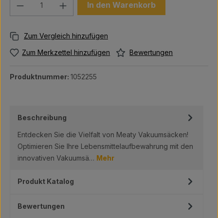
Produkt Anzahl: Gib den gewünschten We
In den Warenkorb
Bewertungen
Zum Merkzettel hinzufügen
Produktnummer:
1052255
Beschreibung
Entdecken Sie die Vielfalt von Meaty Vakuumsäcken!
Optimieren Sie Ihre Lebensmittelaufbewahrung mit den
innovativen Vakuumsä…
Mehr
Produkt Katalog
Bewertungen