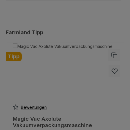
Produktgalerie überspringen
Farmland Tipp
Tipp
Bewertungen
Magic Vac Axolute
Vakuumverpackungsmaschine