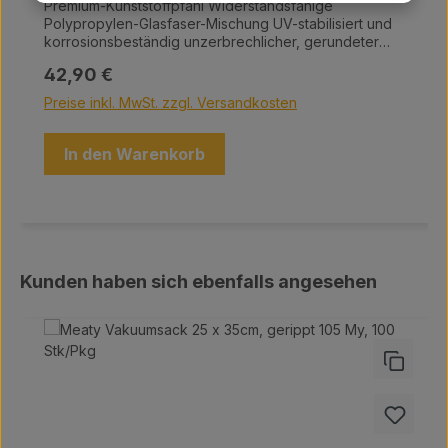
Premium-Kunststoffpfahl Widerstandsfähige
Polypropylen-Glasfaser-Mischung UV-stabilisiert und
korrosionsbeständig unzerbrechlicher, gerundeter
Trittsteg Höhe: 115 cm (weiß)
Regulärer Preis:
42,90 €
Preise inkl. MwSt. zzgl. Versandkosten
In den Warenkorb
Produktgalerie überspringen
Kunden haben sich ebenfalls angesehen