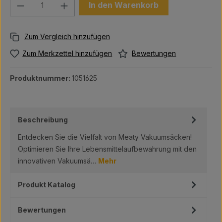
Produkt Anzahl: Gib den gewünschten We
In den Warenkorb
Bewertungen
Zum Merkzettel hinzufügen
Produktnummer:
1051625
Beschreibung
Entdecken Sie die Vielfalt von Meaty Vakuumsäcken!
Optimieren Sie Ihre Lebensmittelaufbewahrung mit den
innovativen Vakuumsä…
Mehr
Produkt Katalog
Bewertungen