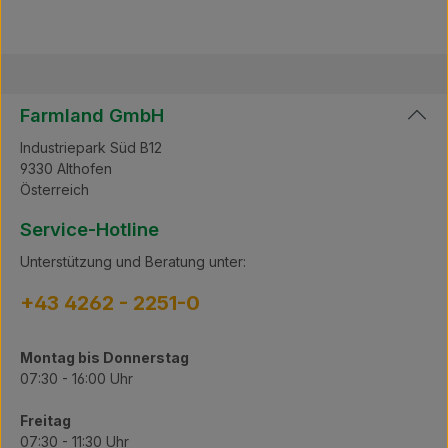
unkompliziert vakuumieren können. Umweltfreundlich:
Nachhaltig hergestellt, tragen unsere Vakuumsäcke
dazu bei, Lebensmittelverschwendung zu reduzieren.
Machen Sie Schluss mit unordentlichen Kühlschränken
und genießen Sie die Vorteile von Meaty
Vakuumsäcken – für eine organisierte und effiziente
Farmland GmbH
Lagerung. Bestellen Sie noch heute und erleben Sie,
wie einfach es sein kann, Ihre Lebensmittel frisch und
Industriepark Süd B12
köstlich zu halten! Übersicht Größe: 18 x 40 cm
9330 Althofen
Stk./Packung: 100 Oberfläche: gerippt Stärke: 105 My
Österreich
Service-Hotline
Unterstützung und Beratung unter:
+43 4262 - 2251-0
Montag bis Donnerstag
07:30 - 16:00 Uhr
Freitag
07:30 - 11:30 Uhr