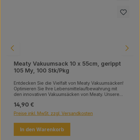
Meaty Vakuumsack 10 x 55cm, gerippt
105 My, 100 Stk/Pkg
Entdecken Sie die Vielfalt von Meaty Vakuumsäcken!
Optimieren Sie Ihre Lebensmittelaufbewahrung mit
den innovativen Vakuumsäcken von Meaty. Unsere
hochwertigen Vakuumsäcke sind in einer Vielzahl von
Regulärer Preis:
14,90 €
Größen erhältlich und bieten die perfekte Lösung, um
Ihre Lebensmittel frisch zu halten und Platz in Ihrer
Preise inkl. MwSt. zzgl. Versandkosten
Küche zu sparen. Warum Meaty Vakuumsäcke?
Maximale Frische: Schützen Sie Ihre Lebensmittel vor
Luft, Feuchtigkeit und Gefrierbrand – für einen
In den Warenkorb
langanhaltenden Geschmack. Vielfältige Größen: Egal,
ob Sie kleine Snacks oder große Fleischstücke