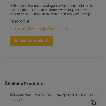
Entdecken Sie unsere elegante Vakuummaschine für
die optimale Lebensmittelkonservierung! Mit ihrer
robusten ABS- und Metallstruktur, ihrem Zwei-Wege-
Sicherheitsschneider und dem praktischen
Regulärer Preis:
339,90 €
Rollenhalter vereint sie Funktionalität und Stil. Wählen
Sie zwischen automatischem oder manuellem
Preise inkl. MwSt. zzgl. Versandkosten
Vakuumieren. Eine abnehmbare, spülmaschinenfeste
Schale fängt Flüssigkeiten auf, während das
ActiSeal3D-System eine perfekte Schweißnaht ohne
In den Warenkorb
Überversiegelung garantiert. Technische Details:
Schweißbalken: 31,5 cm Vakuumleistung: 0,8 bar, 10
l/Minute Abmessung: 44 x 24 x 11 cm Gewicht: 3,8 kg
Spannung: 230 V / 50 Hz Genießen Sie frische
Lebensmittel mit unserer leistungsstarken
Vakuummaschine!
Produktgalerie überspringen
Ähnliche Produkte