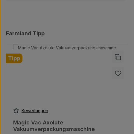
Produktgalerie überspringen
Farmland Tipp
Tipp
Bewertungen
Magic Vac Axolute
Vakuumverpackungsmaschine