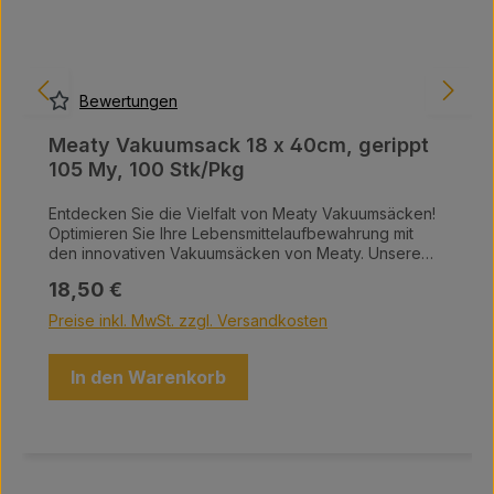
Bewertungen
Meaty Vakuumsack 18 x 40cm, gerippt
105 My, 100 Stk/Pkg
Entdecken Sie die Vielfalt von Meaty Vakuumsäcken!
Optimieren Sie Ihre Lebensmittelaufbewahrung mit
den innovativen Vakuumsäcken von Meaty. Unsere
hochwertigen Vakuumsäcke sind in einer Vielzahl von
Regulärer Preis:
18,50 €
Größen erhältlich und bieten die perfekte Lösung, um
Ihre Lebensmittel frisch zu halten und Platz in Ihrer
Preise inkl. MwSt. zzgl. Versandkosten
Küche zu sparen. Warum Meaty Vakuumsäcke?
Maximale Frische: Schützen Sie Ihre Lebensmittel vor
Luft, Feuchtigkeit und Gefrierbrand – für einen
In den Warenkorb
langanhaltenden Geschmack. Vielfältige Größen: Egal,
ob Sie kleine Snacks oder große Fleischstücke
aufbewahren möchten, wir haben den passenden
Sack für Ihre Bedürfnisse. Einfache Handhabung:
Unsere Vakuumsäcke sind benutzerfreundlich und
lassen sich leicht verschließen, damit Sie schnell und