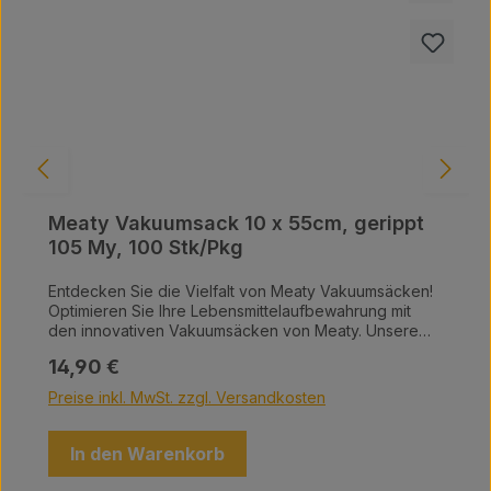
Meaty Vakuumsack 10 x 55cm, gerippt
105 My, 100 Stk/Pkg
Entdecken Sie die Vielfalt von Meaty Vakuumsäcken!
Optimieren Sie Ihre Lebensmittelaufbewahrung mit
den innovativen Vakuumsäcken von Meaty. Unsere
hochwertigen Vakuumsäcke sind in einer Vielzahl von
Regulärer Preis:
14,90 €
Größen erhältlich und bieten die perfekte Lösung, um
Ihre Lebensmittel frisch zu halten und Platz in Ihrer
Preise inkl. MwSt. zzgl. Versandkosten
Küche zu sparen. Warum Meaty Vakuumsäcke?
Maximale Frische: Schützen Sie Ihre Lebensmittel vor
Luft, Feuchtigkeit und Gefrierbrand – für einen
In den Warenkorb
langanhaltenden Geschmack. Vielfältige Größen: Egal,
ob Sie kleine Snacks oder große Fleischstücke