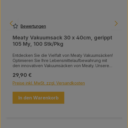
Bewertungen
Meaty Vakuumsack 30 x 40cm, gerippt
105 My, 100 Stk/Pkg
Entdecken Sie die Vielfalt von Meaty Vakuumsäcken!
Optimieren Sie Ihre Lebensmittelaufbewahrung mit
den innovativen Vakuumsäcken von Meaty. Unsere
hochwertigen Vakuumsäcke sind in einer Vielzahl von
Regulärer Preis:
29,90 €
Größen erhältlich und bieten die perfekte Lösung, um
Ihre Lebensmittel frisch zu halten und Platz in Ihrer
Preise inkl. MwSt. zzgl. Versandkosten
Küche zu sparen. Warum Meaty Vakuumsäcke?
Maximale Frische: Schützen Sie Ihre Lebensmittel vor
Luft, Feuchtigkeit und Gefrierbrand – für einen
In den Warenkorb
langanhaltenden Geschmack. Vielfältige Größen: Egal,
ob Sie kleine Snacks oder große Fleischstücke
aufbewahren möchten, wir haben den passenden
Sack für Ihre Bedürfnisse. Einfache Handhabung:
Unsere Vakuumsäcke sind benutzerfreundlich und
lassen sich leicht verschließen, damit Sie schnell und