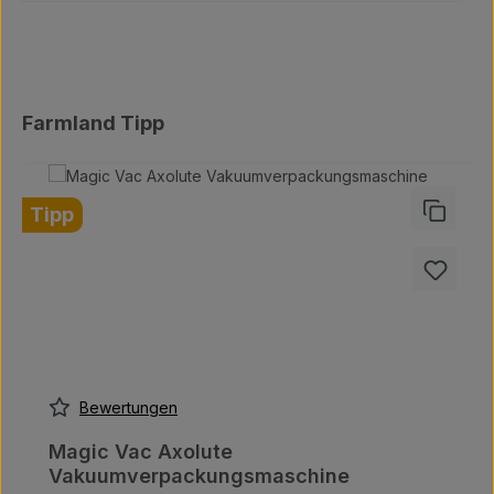
Produktgalerie überspringen
Farmland Tipp
Tipp
Bewertungen
Magic Vac Axolute
Vakuumverpackungsmaschine