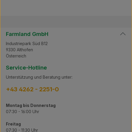
unkompliziert vakuumieren können. Umweltfreundlich:
Nachhaltig hergestellt, tragen unsere Vakuumsäcke
dazu bei, Lebensmittelverschwendung zu reduzieren.
Machen Sie Schluss mit unordentlichen Kühlschränken
und genießen Sie die Vorteile von Meaty
Vakuumsäcken – für eine organisierte und effiziente
Farmland GmbH
Lagerung. Bestellen Sie noch heute und erleben Sie,
wie einfach es sein kann, Ihre Lebensmittel frisch und
Industriepark Süd B12
köstlich zu halten! Übersicht Größe: 30 x 40 cm
9330 Althofen
Stk./Packung: 100 Oberfläche: gerippt Stärke: 105 My
Österreich
Service-Hotline
Unterstützung und Beratung unter:
+43 4262 - 2251-0
Montag bis Donnerstag
07:30 - 16:00 Uhr
Freitag
07:30 - 11:30 Uhr