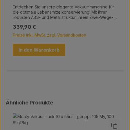
Entdecken Sie unsere elegante Vakuummaschine für
die optimale Lebensmittelkonservierung! Mit ihrer
robusten ABS- und Metallstruktur, ihrem Zwei-Wege-
Sicherheitsschneider und dem praktischen
Regulärer Preis:
339,90 €
Rollenhalter vereint sie Funktionalität und Stil. Wählen
Sie zwischen automatischem oder manuellem
Preise inkl. MwSt. zzgl. Versandkosten
Vakuumieren. Eine abnehmbare, spülmaschinenfeste
Schale fängt Flüssigkeiten auf, während das
ActiSeal3D-System eine perfekte Schweißnaht ohne
In den Warenkorb
Überversiegelung garantiert. Technische Details:
Schweißbalken: 31,5 cm Vakuumleistung: 0,8 bar, 10
l/Minute Abmessung: 44 x 24 x 11 cm Gewicht: 3,8 kg
Spannung: 230 V / 50 Hz Genießen Sie frische
Lebensmittel mit unserer leistungsstarken
Vakuummaschine!
Produktgalerie überspringen
Ähnliche Produkte