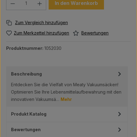
Produkt Anzahl: Gib den gewünschten We
In den Warenkorb
Bewertungen
Zum Merkzettel hinzufügen
Produktnummer:
1052030
Beschreibung
Entdecken Sie die Vielfalt von Meaty Vakuumsäcken!
Optimieren Sie Ihre Lebensmittelaufbewahrung mit den
innovativen Vakuumsä…
Mehr
Produkt Katalog
Bewertungen