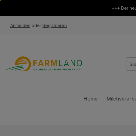
 Hauptinhalt springen
Zur Suche springen
Zur Hauptnavigation springen
+++ Der neu
Anmelden
oder
Registrieren
Home
Milchverarbe