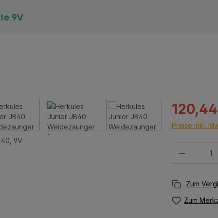
äte 9V
Verkaufspreis:
120,44
Preise inkl. M
Produkt 
Zum Merkz