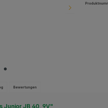
Produktnum
og
Bewertungen
s Junior JB 40, 9V"