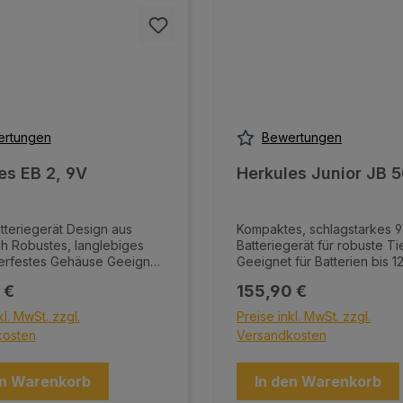
rtungen
Bewertungen
es EB 2, 9V
Herkules Junior JB 5
iegerät Design aus
Kompaktes, schlagstarkes 9
ebiges
Batteriegerät für robuste Ti
estes Gehäuse Geeignet
Geeignet für Batterien bis 1
ble Tiere wie Pferde,
LED-Anzeige für zuverlässi
er Preis:
Regulärer Preis:
 €
155,90 €
e und Haustiere
Funktionskontrolle Design aus
asten mit Einsatz für
Österreich Robustes, langlebiges
kl. MwSt. zzgl.
Preise inkl. MwSt. zzgl.
dene Batteriegrößen
und wetterfestes Gehäuse Gehäuse
kosten
Versandkosten
 Bedienung mit
aus recycelbarem Material Inklusive
9-Volt-Adapter
Zaun- und Erdkabel (1,5 m) Inklusive
sset für Zaun- und Erdkabel
Erdspieß (ca. 35 cm)
en Warenkorb
In den Warenkorb