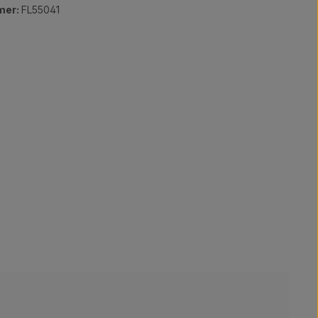
mer:
FL55041