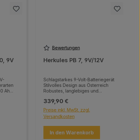
Bewertungen
0, 9V
Herkules PB 7, 9V/12V
V-
Schlagstarkes 9-Volt-Batteriegerät
erarten
Stilvolles Design aus Österreich
20 Ah
Robustes, langlebiges und
ge
wetterfestes Gehäuse Herkules
Regulärer Preis:
339,90 €
Power-Schaltung bei Tierberührung
Flexibles Duo-Gerät für 9-Volt- und
Preise inkl. MwSt. zzgl.
12-Volt-Betrieb Batteriekasten mit
Versandkosten
Einsatz für verschiedene
Batteriegrößen Energiesparmodus
für effiziente Nutzung Praktischer
In den Warenkorb
Ein-/Ausschalter 9-Volt-Adapter