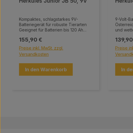
Herkules Junior JB 50, 9V
Herkul
Kompaktes, schlagstarkes 9V-
9-Volt-Batter
Batteriegerät für robuste Tierarten
Österreich Robustes, langl
Geeignet für Batterien bis 120 Ah
und wetterf
LED-Anzeige für zuverlässige
für sensi
Regulärer Preis:
Regulär
155,90 €
139,90
Funktionskontrolle Design aus
Kleintier
Österreich Robustes, langlebiges
Batteriek
Preise inkl. MwSt. zzgl.
Preise in
und wetterfestes Gehäuse Gehäuse
verschie
Versandkosten
Versand
aus recycelbarem Material Inklusive
Einfache
Zaun- und Erdkabel (1,5 m) Inklusive
Ein-/Ausschalter 
Erdspieß (ca. 35 cm)
Anschlus
In den Warenkorb
In d
(1,5 m)