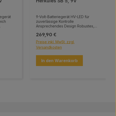
V
Herkules SB 5, 9V
iegerät
9-Volt-Batteriegerät HV-LED für
eich
zuverlässige Kontrolle
Ansprechendes Design Robustes,
langlebiges und wetterfestes
Regulärer Preis:
269,90 €
erührung
Gehäuse Geeignet für empfindliche
lt- und
Tiere Batteriekasten mit Einsatz für
Preise inkl. MwSt. zzgl.
verschiedene Batteriegrößen
Versandkosten
Einfache Bedienung mit
Ein-/Ausschalter 9-Volt-Adapter
Anschlussset für Zaun- und Erdkabel
In den Warenkorb
(1,5 m) Erdspieß (35 cm)
 Erdkabel