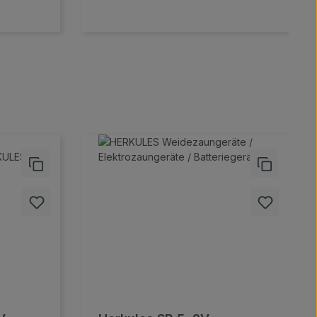
Anschlussset für Zaun- und Erdkabel
(1,5 m) Erdspieß (35 cm) Anschluss
zur Zaunüberwachung LCD-Display
mit Multianzeige