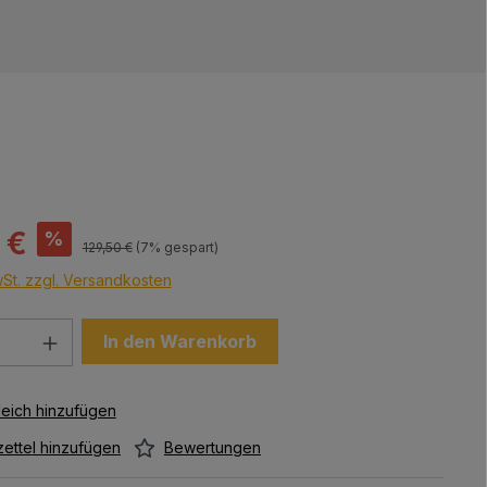
 €
%
Regulärer Preis:
129,50 €
(7% gespart)
wSt. zzgl. Versandkosten
Anzahl: Gib den gewünschten Wert ein 
In den Warenkorb
Bewertungen
ettel hinzufügen