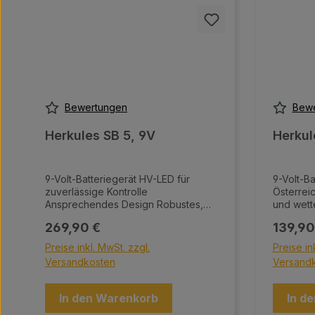
Bewertungen
Bewe
Herkules SB 5, 9V
Herkul
9-Volt-Batteriegerät HV-LED für
9-Volt-Batter
zuverlässige Kontrolle
Österreich Robustes, langl
Ansprechendes Design Robustes,
und wetterf
langlebiges und wetterfestes
für sensi
Regulärer Preis:
Regulär
269,90 €
139,90
Gehäuse Geeignet für empfindliche
Kleintier
Tiere Batteriekasten mit Einsatz für
Batteriek
Preise inkl. MwSt. zzgl.
Preise in
verschiedene Batteriegrößen
verschie
Versandkosten
Versand
Einfache Bedienung mit
Einfache
Ein-/Ausschalter 9-Volt-Adapter
Ein-/Ausschalter 
Anschlussset für Zaun- und Erdkabel
Anschlus
In den Warenkorb
In d
(1,5 m) Erdspieß (35 cm)
(1,5 m)