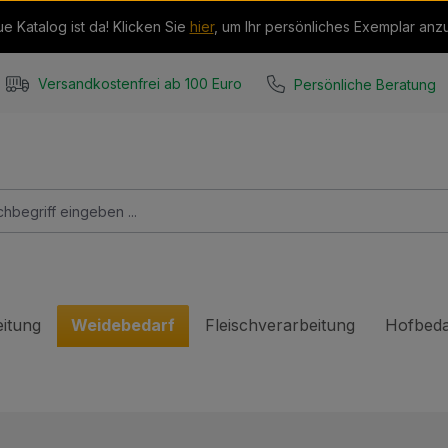
e Katalog ist da! Klicken Sie
hier
, um Ihr persönliches Exemplar anz
Persönliche Beratung
Versandkostenfrei ab 100 Euro
itung
Weidebedarf
Fleischverarbeitung
Hofbeda