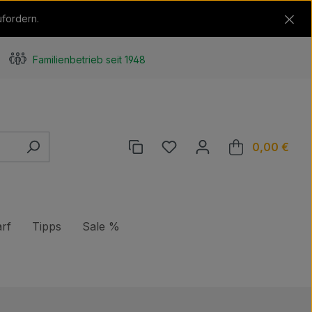
ufordern.
Familienbetrieb seit 1948
Du hast 0 Produkte auf de
0,00 €
Ware
rf
Tipps
Sale %