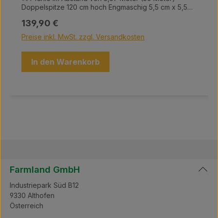
Doppelspitze 120 cm hoch Engmaschig 5,5 cm x 5,5
cm Besonders reißfest und haltbar
Regulärer Preis:
139,90 €
Preise inkl. MwSt. zzgl. Versandkosten
In den Warenkorb
Farmland GmbH
Industriepark Süd B12
9330 Althofen
Österreich