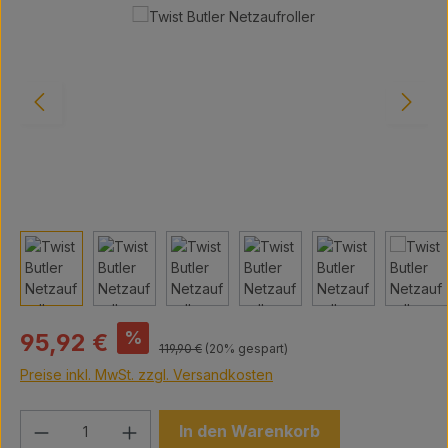
Bildergalerie überspringen
Verkaufspreis:
%
95,92 €
Regulärer Preis:
119,90 €
(20% gespart)
Preise inkl. MwSt. zzgl. Versandkosten
Produkt Anzahl: Gib den gewünschten We
In den Warenkorb