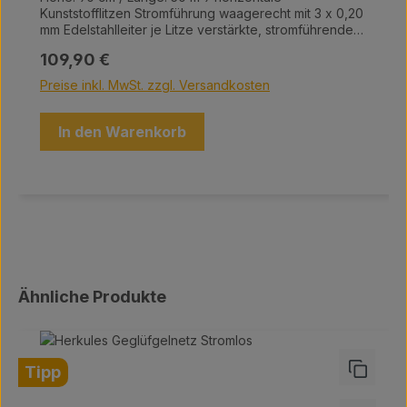
Kunststofflitzen Stromführung waagerecht mit 3 x 0,20
mm Edelstahlleiter je Litze verstärkte, stromführende
Oberlitze: erhöhte Leitfähigkeit durch die Verwendung
Regulärer Preis:
109,90 €
von 5 Edelstahlleitern und einem verzinnten
Kupferleiter extrem fest verschweißte Knotenpunkte
Preise inkl. MwSt. zzgl. Versandkosten
Kopfisolator und Bodenstopper machen ein
selbständiges Lösen der Litze fast unmöglich 3 Jahre
Garantie gegen UV-Schäden auf die Kunststofflitzen
In den Warenkorb
14 Kunststoffpfähle mit Doppelspitz
Maschenkreuzungspunkte mit Kunststoffplomben
verschweißt UV-stabilisiert
Produktgalerie überspringen
Ähnliche Produkte
Tipp