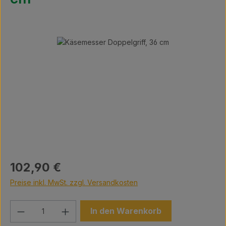
Bildergalerie überspringen
Regulärer Preis:
102,90 €
Preise inkl. MwSt. zzgl. Versandkosten
Produkt Anzahl: Gib den gewünschten We
In den Warenkorb