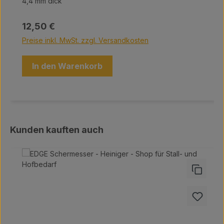
4,4 mm dick
Regulärer Preis:
12,50 €
Preise inkl. MwSt. zzgl. Versandkosten
In den Warenkorb
Produktgalerie überspringen
Kunden kauften auch