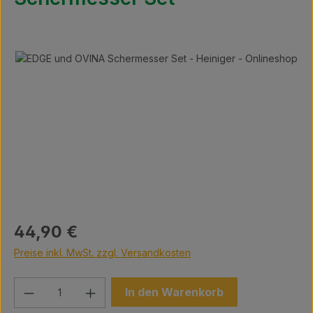
Bildergalerie überspringen
Regulärer Preis:
44,90 €
Preise inkl. MwSt. zzgl. Versandkosten
Produkt Anzahl: Gib den gewünschten We
In den Warenkorb