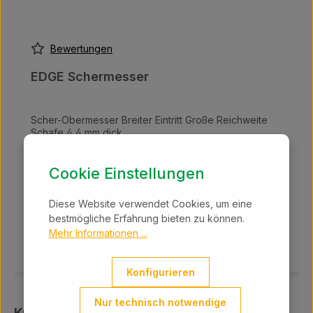
Bewertungen
EDGE Schermesser
Scher-Obermesser Breiter Eintritt Große Reichweite
Schafe 4,4 mm dick
Regulärer Preis:
12,50 €
Cookie Einstellungen
Preise inkl. MwSt. zzgl. Versandkosten
Diese Website verwendet Cookies, um eine
bestmögliche Erfahrung bieten zu können.
In den Warenkorb
Mehr Informationen ...
Konfigurieren
Nur technisch notwendige
Produktgalerie überspringen
Kunden haben sich ebenfalls angesehen