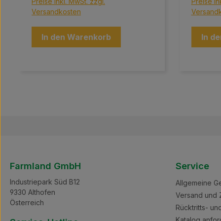
Preise inkl. MwSt. zzgl.
Preise in
Versandkosten
Versand
In den Warenkorb
In d
Farmland GmbH
Service
Industriepark Süd B12
Allgemeine G
9330 Althofen
Versand und 
Österreich
Rücktritts- u
Katalog anfor