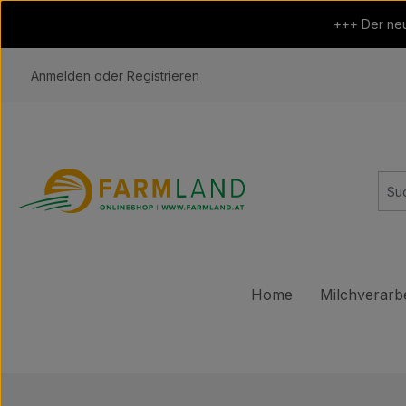
 Hauptinhalt springen
Zur Suche springen
Zur Hauptnavigation springen
+++ Der neu
Anmelden
oder
Registrieren
Home
Milchverarb