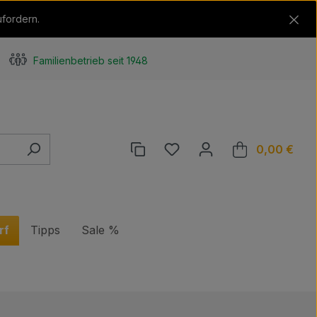
ufordern.
Familienbetrieb seit 1948
Du hast 0 Produkte auf de
0,00 €
Ware
rf
Tipps
Sale %