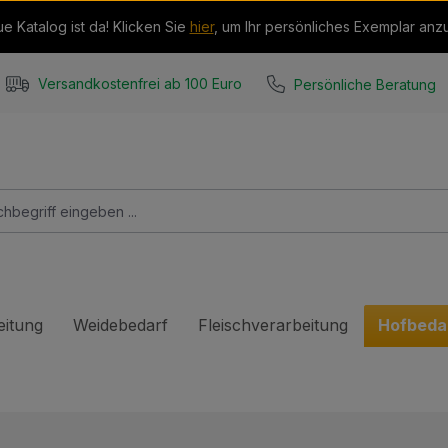
e Katalog ist da! Klicken Sie
hier
, um Ihr persönliches Exemplar anz
Persönliche Beratung
Versandkostenfrei ab 100 Euro
eitung
Weidebedarf
Fleischverarbeitung
Hofbeda