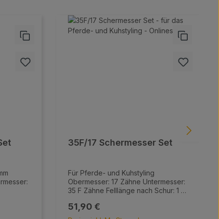
ert eine
vom
während
adegerät
adestand
niger
e und
g!
n
Set
35F/17 Schermesser Set
 mm
Für Pferde- und Kuhstyling
ng
Obermesser: 17 Zähne Untermesser:
35 F Zähne Felllänge nach Schur: 1 –
2 mm
Regulärer Preis:
51,90 €