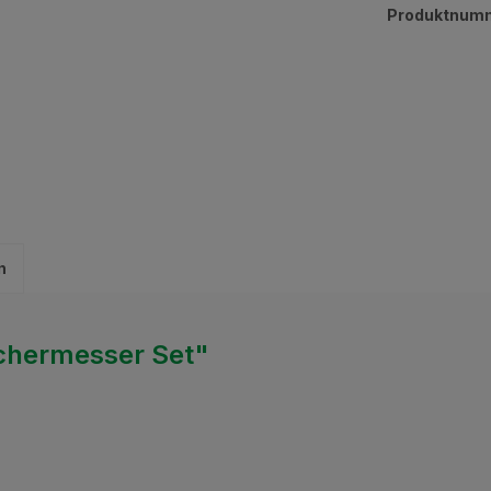
Produktnum
n
Schermesser Set"