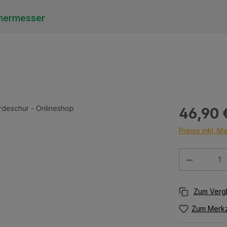
hermesser
Regulärer Prei
46,90 
Preise inkl. M
Produkt 
Zum Merkz