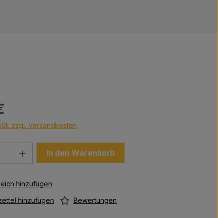
s:
€
wSt. zzgl. Versandkosten
Anzahl: Gib den gewünschten Wert ein 
In den Warenkorb
Bewertungen
ettel hinzufügen