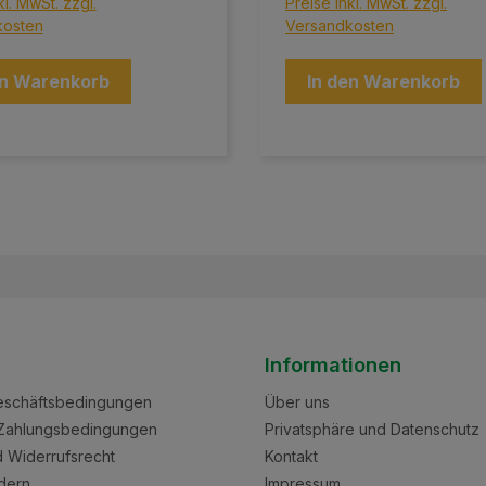
kl. MwSt. zzgl.
Preise inkl. MwSt. zzgl.
kosten
Versandkosten
en Warenkorb
In den Warenkorb
Informationen
eschäftsbedingungen
Über uns
Zahlungsbedingungen
Privatsphäre und Datenschutz
nd Widerrufsrecht
Kontakt
dern
Impressum