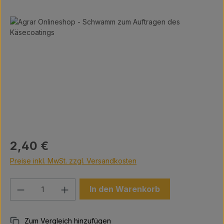
Bildergalerie überspringen
Regulärer Preis:
2,40 €
Preise inkl. MwSt. zzgl. Versandkosten
Produkt Anzahl: Gib den gewünschten We
In den Warenkorb