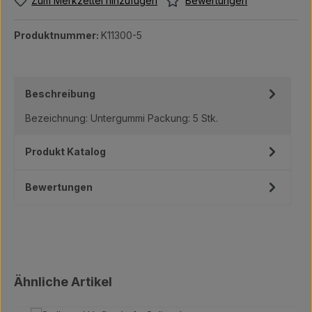
Bewertungen
Zum Merkzettel hinzufügen
Produktnummer:
K11300-5
Beschreibung
Bezeichnung: Untergummi Packung: 5 Stk.
Produkt Katalog
Bewertungen
Produktgalerie überspringen
Ähnliche Artikel