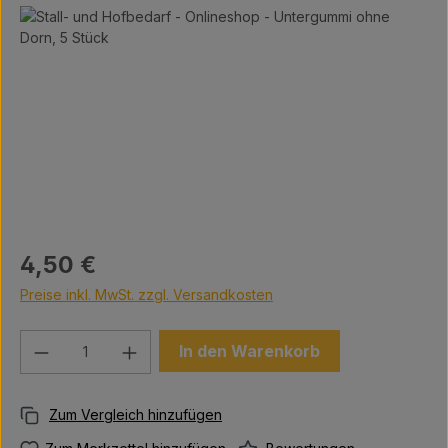
Bildergalerie überspringen
Regulärer Preis:
4,50 €
Preise inkl. MwSt. zzgl. Versandkosten
Produkt Anzahl: Gib den gewünschten We
In den Warenkorb