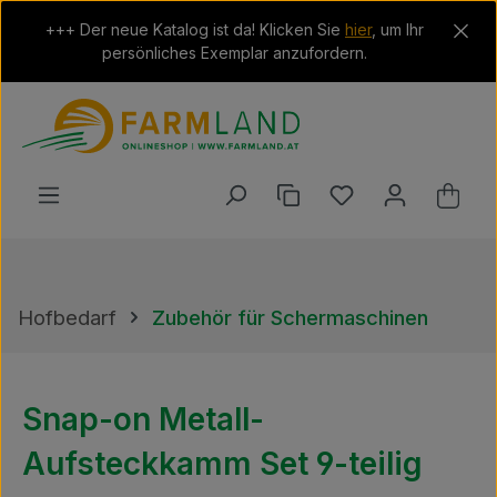
Zum Hauptinhalt springen
+++ Der neue Katalog ist da! Klicken Sie
hier
, um Ihr
persönliches Exemplar anzufordern.
Du hast 0 Produkt
Ware
Hofbedarf
Zubehör für Schermaschinen
Snap-on Metall-
Aufsteckkamm Set 9-teilig