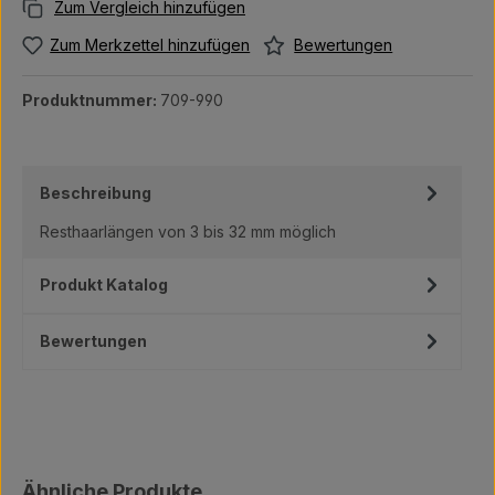
Bewertungen
Zum Merkzettel hinzufügen
Produktnummer:
709-990
Beschreibung
Resthaarlängen von 3 bis 32 mm möglich
Produkt Katalog
Bewertungen
Produktgalerie überspringen
Ähnliche Produkte