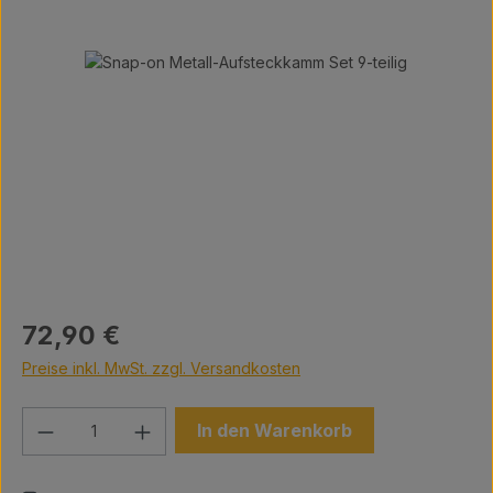
Bildergalerie überspringen
Regulärer Preis:
72,90 €
Preise inkl. MwSt. zzgl. Versandkosten
Produkt Anzahl: Gib den gewünschten We
In den Warenkorb