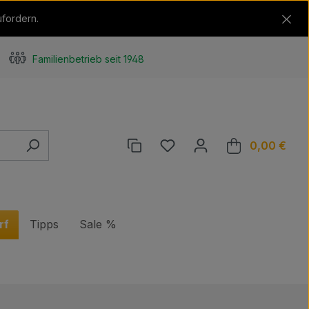
ufordern.
Familienbetrieb seit 1948
Du hast 0 Produkte auf de
0,00 €
Ware
rf
Tipps
Sale %