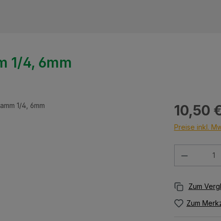
m 1/4, 6mm
Regulärer Prei
10,50 
Preise inkl. M
Produkt 
Zum Merkz