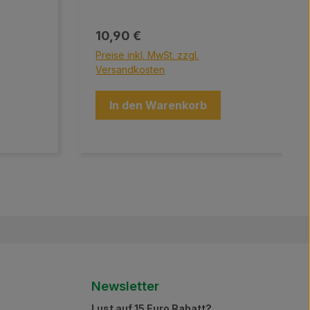
Regulärer Preis:
10,90 €
Preise inkl. MwSt. zzgl.
Versandkosten
In den Warenkorb
Newsletter
Lust auf 15 Euro Rabatt?