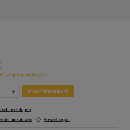
s:
€
wSt. zzgl. Versandkosten
Anzahl: Gib den gewünschten Wert ein 
In den Warenkorb
Bewertungen
ettel hinzufügen