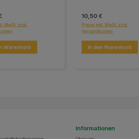
er Preis:
Regulärer Preis:
€
10,50 €
kl. MwSt. zzgl.
Preise inkl. MwSt. zzgl.
kosten
Versandkosten
en Warenkorb
In den Warenkorb
Informationen
eschäftsbedingungen
Über uns