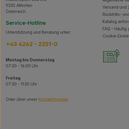
Schermaschine für zuverlässige
9330 Althofen
Ergebnisse – präzise, effizient und
Versand und 
vielseitig!
Österreich
Rücktritts- u
Katalog anfor
Service-Hotline
FAQ - Häufig 
Unterstützung und Beratung unter:
Cookie Einste
+43 4262 - 2251-0
Montag bis Donnerstag
07:30 - 16:00 Uhr
Freitag
07:30 - 11:30 Uhr
Oder über unser
Kontaktformular
.