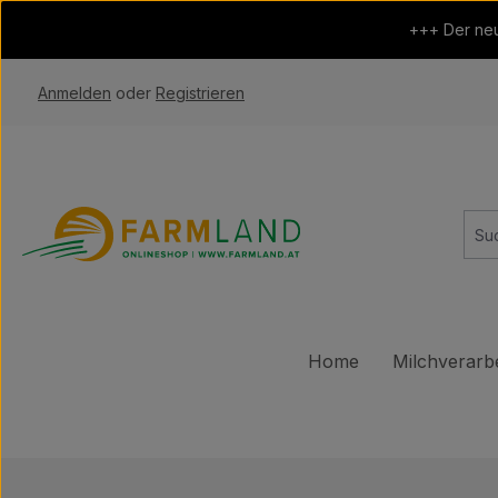
 Hauptinhalt springen
Zur Suche springen
Zur Hauptnavigation springen
+++ Der neu
Anmelden
oder
Registrieren
Home
Milchverarb