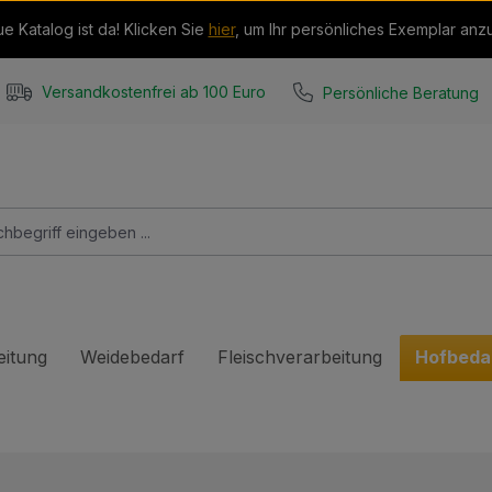
e Katalog ist da! Klicken Sie
hier
, um Ihr persönliches Exemplar anz
Persönliche Beratung
Versandkostenfrei ab 100 Euro
eitung
Weidebedarf
Fleischverarbeitung
Hofbeda