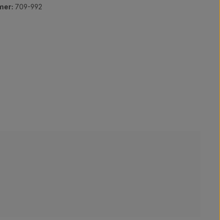
mer:
709-992