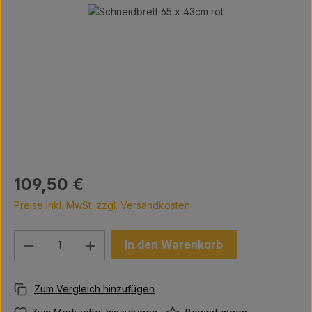
Bildergalerie überspringen
Regulärer Preis:
109,50 €
Preise inkl. MwSt. zzgl. Versandkosten
Produkt Anzahl: Gib den gewünschten We
In den Warenkorb