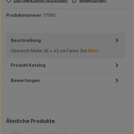
Bewertungen
Zum Merkzettel hinzufügen
Produktnummer:
17080
Beschreibung
Übersicht Maße: 65 x 43 cm Farbe: Rot
Mehr
Produkt Katalog
Bewertungen
Produktgalerie überspringen
Ähnliche Produkte