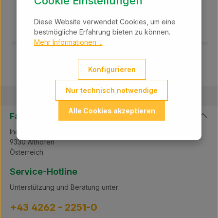
Cookie Einstellungen
In den Warenkorb
Diese Website verwendet Cookies, um eine
bestmögliche Erfahrung bieten zu können.
Mehr Informationen ...
Konfigurieren
Nur technisch notwendige
Alle Cookies akzeptieren
Farmland GmbH
Industriepark Süd B12
9330 Althofen
Österreich
Service-Hotline
Unterstützung und Beratung unter:
+43 4262 - 2251-0