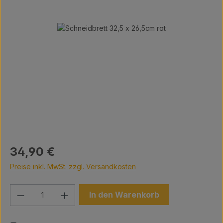
Bildergalerie überspringen
Regulärer Preis:
34,90 €
Preise inkl. MwSt. zzgl. Versandkosten
Produkt Anzahl: Gib den gewünschten We
In den Warenkorb