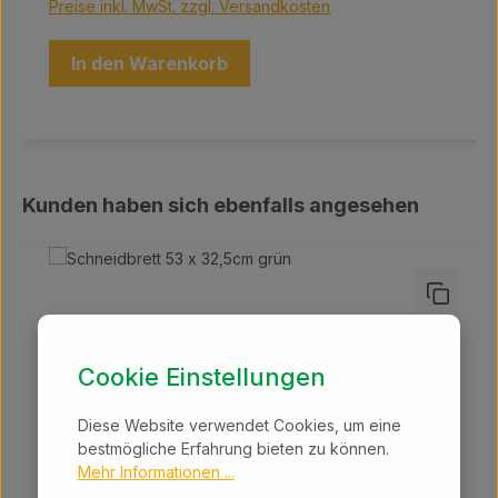
Preise inkl. MwSt. zzgl. Versandkosten
In den Warenkorb
Produktgalerie überspringen
Kunden haben sich ebenfalls angesehen
Cookie Einstellungen
Diese Website verwendet Cookies, um eine
bestmögliche Erfahrung bieten zu können.
Mehr Informationen ...
Bewertungen