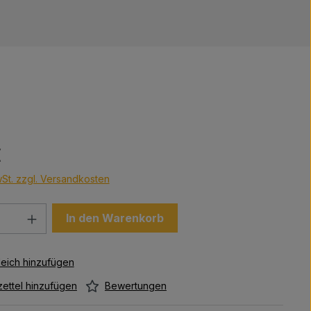
s:
€
wSt. zzgl. Versandkosten
Anzahl: Gib den gewünschten Wert ein 
In den Warenkorb
Bewertungen
ettel hinzufügen