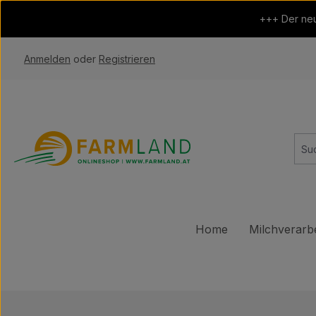
 Hauptinhalt springen
Zur Suche springen
Zur Hauptnavigation springen
+++ Der neu
Anmelden
oder
Registrieren
Home
Milchverarb