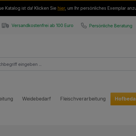
e Katalog ist da! Klicken Sie
hier
, um Ihr persönliches Exemplar anz
Persönliche Beratung
Versandkostenfrei ab 100 Euro
eitung
Weidebedarf
Fleischverarbeitung
Hofbeda