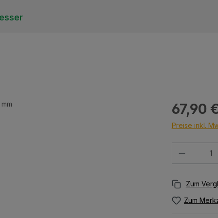
esser
Regulärer Prei
67,90 
Preise inkl. M
Produkt 
Zum Merkz