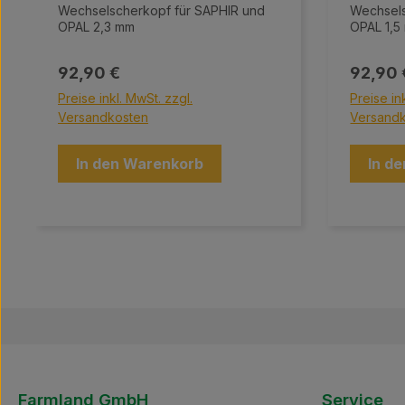
Wechselscherkopf für SAPHIR und
Wechsels
OPAL 2,3 mm
OPAL 
Regulärer Preis:
Regulär
92,90 €
92,90 
Preise inkl. MwSt. zzgl.
Preise in
Versandkosten
Versand
In den Warenkorb
In d
Farmland GmbH
Service