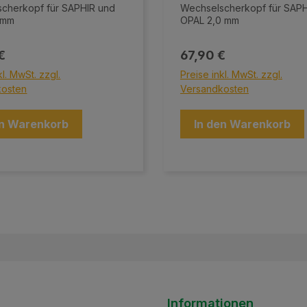
cherkopf für SAPHIR und
Wechselscherkopf für SAPH
1,5 mm
OPAL 2,0 mm
er Preis:
Regulärer Preis:
€
67,90 €
kl. MwSt. zzgl.
Preise inkl. MwSt. zzgl.
kosten
Versandkosten
en Warenkorb
In den Warenkorb
Informationen