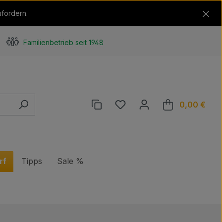
ufordern.
Familienbetrieb seit 1948
Du hast 0 Produkte auf de
0,00 €
Ware
rf
Tipps
Sale %