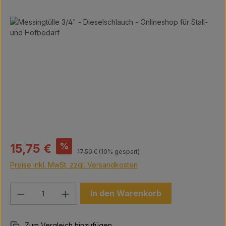
Bildergalerie überspringen
Verkaufspreis:
%
15,75 €
Regulärer Preis:
17,50 €
(10% gespart)
Preise inkl. MwSt. zzgl. Versandkosten
Produkt Anzahl: Gib den gewünschten We
In den Warenkorb