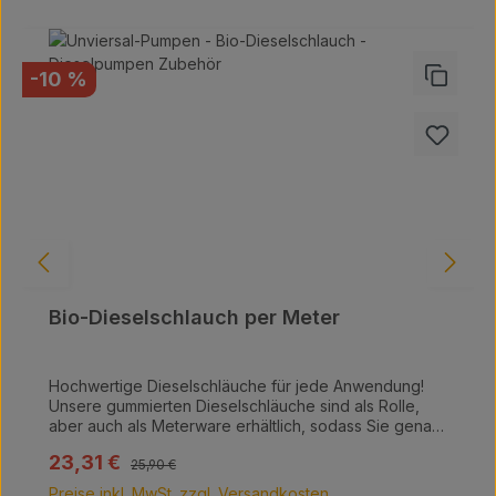
Rabatt
-10 %
Bio-Dieselschlauch per Meter
Hochwertige Dieselschläuche für jede Anwendung!
Unsere gummierten Dieselschläuche sind als Rolle,
aber auch als Meterware erhältlich, sodass Sie genau
die Menge bekommen, die Sie benötigen. Der Preis
Regulärer Preis:
Verkaufspreis:
23,31 €
wird pro Meter angegeben, was Ihnen Flexibilität und
25,90 €
Transparenz bei Ihren Einkäufen bietet. Wählen Sie
Preise inkl. MwSt. zzgl. Versandkosten