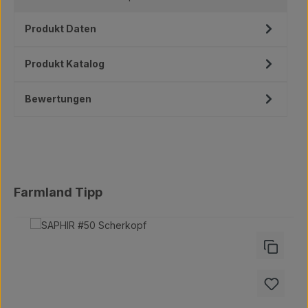
Produkt Daten
Produkt Katalog
Bewertungen
Produktgalerie überspringen
Farmland Tipp