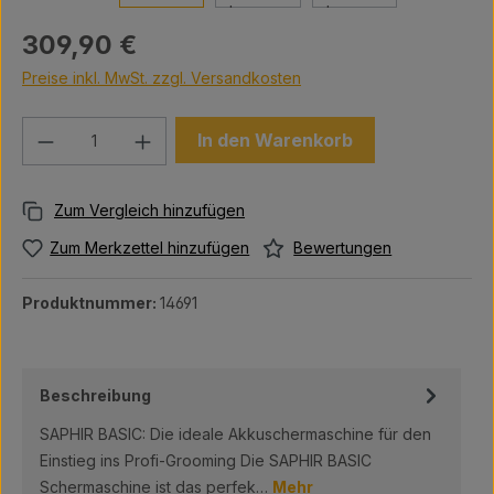
Regulärer Preis:
309,90 €
Preise inkl. MwSt. zzgl. Versandkosten
Produkt Anzahl: Gib den gewünschten We
In den Warenkorb
Bewertungen
Zum Merkzettel hinzufügen
Produktnummer:
14691
Beschreibung
SAPHIR BASIC: Die ideale Akkuschermaschine für den
Einstieg ins Profi-Grooming Die SAPHIR BASIC
Schermaschine ist das perfek…
Mehr