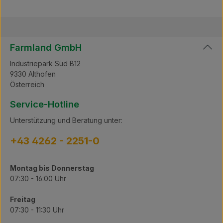
und Komfort! Technische Daten: Netzspannung: 230 V
Lärmemission: 72 dB Gewicht netto: 1180 g
Motorleistung: 250 Watt Geschwindgkeit: 2500/2800
Doppelhübe/min Lieferumfang: 1 x XPERT 2-SPEED 1 x
Spezialschraubendreher 1 x Flasche Spezialschmieröl
Farmland GmbH
1 x Reinigungspinsel 1 x Koffer für Transport und
Aufbewahrung
Industriepark Süd B12
9330 Althofen
Österreich
Service-Hotline
Unterstützung und Beratung unter:
+43 4262 - 2251-0
Montag bis Donnerstag
07:30 - 16:00 Uhr
Freitag
07:30 - 11:30 Uhr