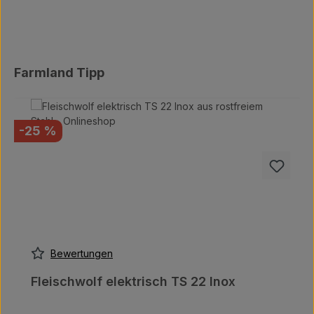
Produktgalerie überspringen
Farmland Tipp
Rabatt
-25 %
Bewertungen
Fleischwolf elektrisch TS 22 Inox