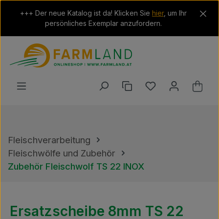
Zum Hauptinhalt springen
+++ Der neue Katalog ist da! Klicken Sie
hier
, um Ihr
persönliches Exemplar anzufordern.
Du hast 0 Produkt
Ware
Fleischverarbeitung
Fleischwölfe und Zubehör
Zubehör Fleischwolf TS 22 INOX
Ersatzscheibe 8mm TS 22