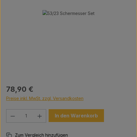
Bildergalerie überspringen
Regulärer Preis:
78,90 €
Preise inkl. MwSt. zzgl. Versandkosten
Produkt Anzahl: Gib den gewünschten We
In den Warenkorb