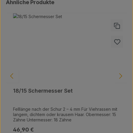
Produktgalerie überspringen
Ähnliche Produkte
18/15 Schermesser Set
Felllänge nach der Schur 2 – 4 mm Für Viehrassen mit
langem, dichtem oder krausem Haar. Obermesser: 15
Zähne Untermesser: 18 Zähne
Regulärer Preis:
46,90 €