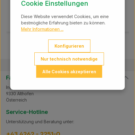
Cookie Einstellungen
In den Warenkorb
Diese Website verwendet Cookies, um eine
bestmögliche Erfahrung bieten zu können.
Mehr Informationen ...
Konfigurieren
Nur technisch notwendige
Alle Cookies akzeptieren
Farmland GmbH
Industriepark Süd B12
9330 Althofen
Österreich
Service-Hotline
Unterstützung und Beratung unter:
+43 4262 - 2251-0