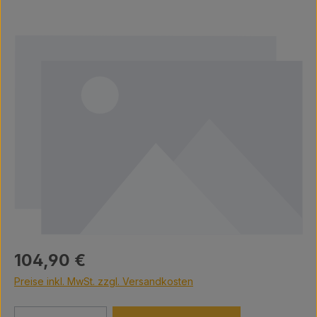
Bildergalerie überspringen
Regulärer Preis:
104,90 €
Preise inkl. MwSt. zzgl. Versandkosten
Produkt Anzahl: Gib den gewünschten We