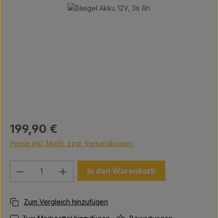
Bildergalerie überspringen
Regulärer Preis:
199,90 €
Preise inkl. MwSt. zzgl. Versandkosten
Produkt Anzahl: Gib den gewünschten We
In den Warenkorb