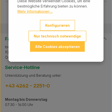
Diese Website verwendet Cookies, um eine
bestmögliche Erfahrung bieten zu können.
Mehr Informationen ...
Konfigurieren
Nur technisch notwendige
Farmland GmbH
Alle Cookies akzeptieren
Industriepark Süd B12
9330 Althofen
Österreich
Service-Hotline
Unterstützung und Beratung unter:
+43 4262 - 2251-0
Montag bis Donnerstag
07:30 - 16:00 Uhr