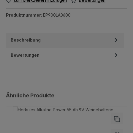
Bewertungen
Zum Merkzettel hinzufügen
Produktnummer:
EP900LA3600
Beschreibung
Bewertungen
Produktgalerie überspringen
Ähnliche Produkte